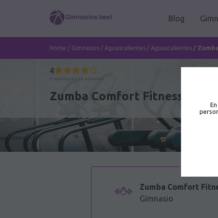
Blog
Gimn
/
Zumba
Home
/
Gimnasios
/
Aguascalientes
/
Aguascalientes
4
5 opiniones de usuarios
Zumba Comfort Fitness - Gimn
En
person
Zumba Comfort Fitn
Gimnasio