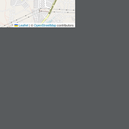
Leaflet
|
©
OpenStreetMap
contributors