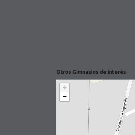
Otros Gimnasios de interés
+
−