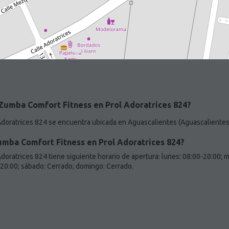
Zumba Comfort Fitness en Prol Adoratrices 824?
doratrices 824 se encuentra ubicada en Aguascalientes (Aguascalientes
umba Comfort Fitness en Prol Adoratrices 824?
oratrices 824 tiene siguiente horario de apertura: lunes: 08:00-20:00; m
-20:00; sábado: Cerrado; domingo: Cerrado.