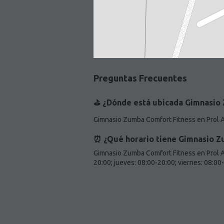
Preguntas Frecuentes
⛳️ ¿Dónde está ubicada Gimnasio 
Gimnasio Zumba Comfort Fitness en Prol A
⏰ ¿Qué horario tiene Gimnasio Z
Gimnasio Zumba Comfort Fitness en Prol Ad
20:00; jueves: 08:00-20:00; viernes: 08:00