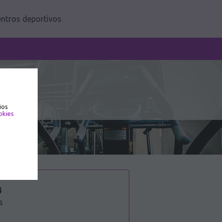
ntros deportivos
ios
okies
4
s