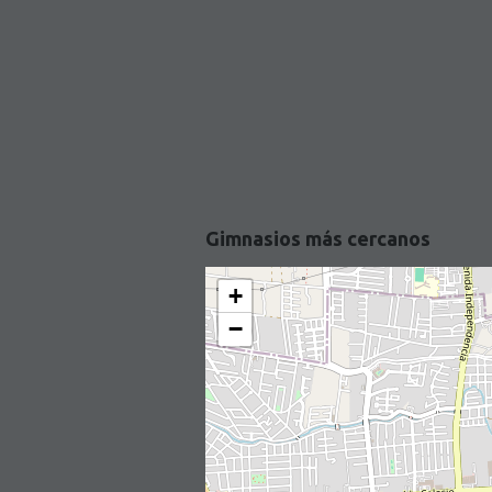
Gimnasios más cercanos
+
−