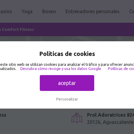
asios
Yoga
Boxeo
Entrenadores personales
Ce
 Comfort Fitness
Políticas de cookies
asio en Prol Adoratrices 824
 este sitio web se utilizan cookies para analizar el tráfico y para ofrecer anunc
alizados.
Descubra cómo recoge y usa los datos Google
Políticas de co
aceptar
Personalizar
ess
Prol Adoratrices 82
20126, Aguascaliente