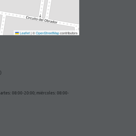
Leaflet
|
©
OpenStreetMap
contributors
)
artes: 08:00-20:00; miércoles: 08:00-