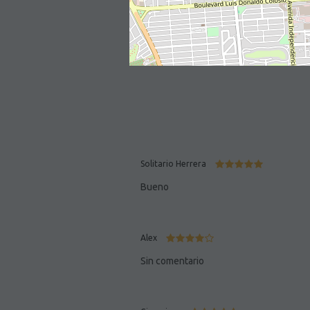
Solitario Herrera
Bueno
Alex
Sin comentario