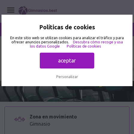
Políticas de cookies
/
Zona en movimiento
Home
/
Gimnasios
/
Sonora
/
Nogales
En este sitio web se utilizan cookies para analizar el tráfico y para
ofrecer anuncios personalizados.
Descubra cómo recoge y usa
3.5
los datos Google
Políticas de cookies
4 opiniones de usuarios
Zona en movimiento - Gimnasio en
aceptar
Ingenieros 332
Personalizar
Zona en movimiento
Gimnasio