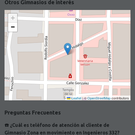
Otros Gimnasios de interés
+
−
Leaflet
|
©
OpenStreetMap
contributors
Preguntas Frecuentes
☎️ ¿Cuál es teléfono de atención al cliente de
Gimnasio Zona en movimiento en Ingenieros 332?