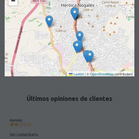
−
Leaflet
|
©
OpenStreetMap
contributors
Últimos opiniones de clientes
Hannes
Sin comentario