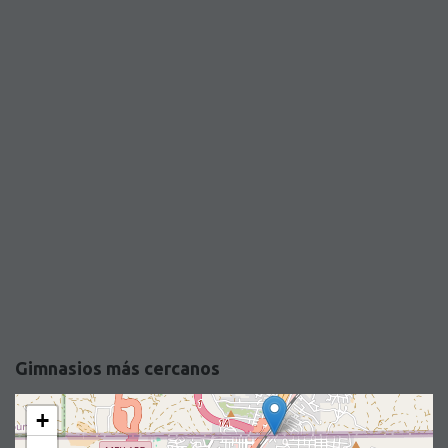
Gimnasios más cercanos
+