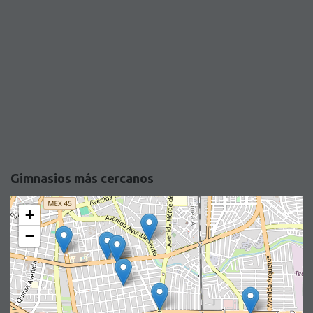
Gimnasios más cercanos
+
−