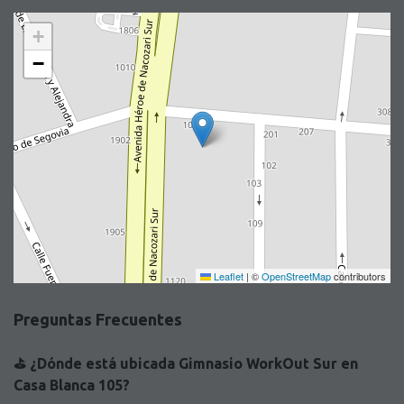
+
−
Leaflet
|
©
OpenStreetMap
contributors
Preguntas Frecuentes
⛳️ ¿Dónde está ubicada Gimnasio WorkOut Sur en
Casa Blanca 105?