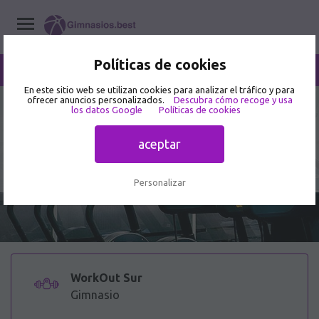
Políticas de cookies
/
WorkOut Sur
Home
/
Gimnasios
/
Aguascalientes
/
Aguascalientes
En este sitio web se utilizan cookies para analizar el tráfico y para
ofrecer anuncios personalizados.
Descubra cómo recoge y usa
3.3
los datos Google
Políticas de cookies
7 opiniones de usuarios
WorkOut Sur - Gimnasio en Casa
aceptar
Blanca 105
Personalizar
WorkOut Sur
Gimnasio