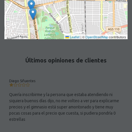
Leaflet
|
©
OpenStreetMap
contributors
Últimos opiniones de clientes
Diego Sifuentes
Quería inscribirme y la persona que estaba atendiendo ni
siquiera buenos días dijo, no me volteo a ver para explicarme
precios y el gimnasio está super amontonado y tiene muy
pocas cosas para el precio que cuesta, si pudiera pondría 0
estrellas