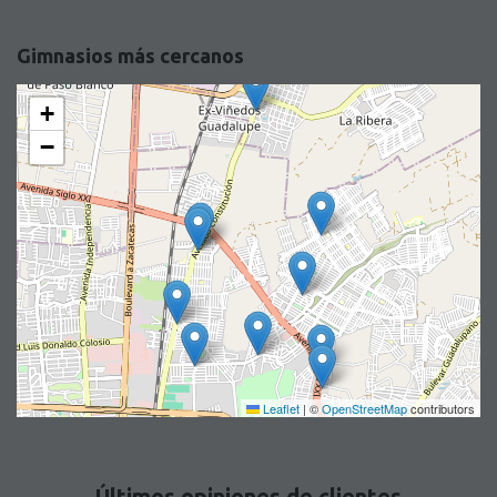
Gimnasios más cercanos
+
−
Leaflet
|
©
OpenStreetMap
contributors
Últimos opiniones de clientes