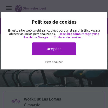
Políticas de cookies
Home
/
Gimnasios
/
Aguascalientes
/
Aguascalientes
/
WorkOut Las Lomas
En este sitio web se utilizan cookies para analizar el tráfico y para
ofrecer anuncios personalizados.
Descubra cómo recoge y usa
los datos Google
Políticas de cookies
4.1
42 opiniones de usuarios
aceptar
WorkOut Las Lomas - Gimnasio en
Av. Siglo XXI, Pozo Bravo
Personalizar
WorkOut Las Lomas
Gimnasio