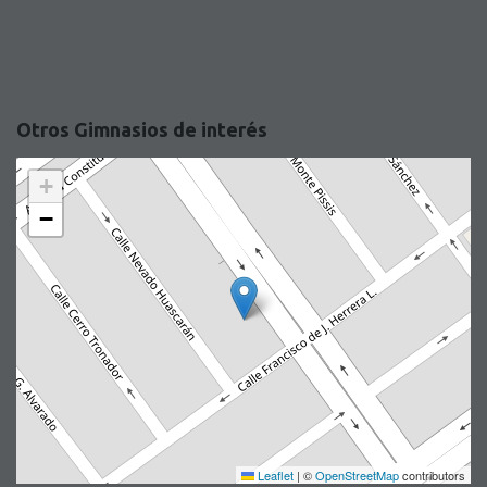
Otros Gimnasios de interés
+
−
Leaflet
|
©
OpenStreetMap
contributors