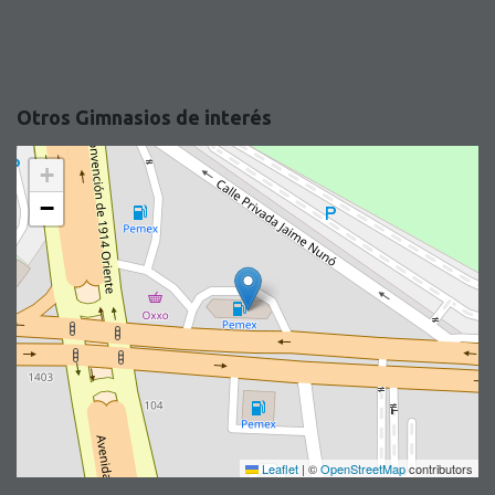
Otros Gimnasios de interés
+
−
Leaflet
|
©
OpenStreetMap
contributors