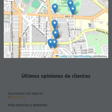
Leaflet
|
©
OpenStreetMap
contributors
Últimos opiniones de clientes
moy muñoz ruiz esparza
Mala atencion y ambiente