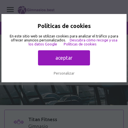
Políticas de cookies
/
Titan Fitness
Home
/
Gimnasios
/
Aguascalientes
/
Aguascalientes
En este sitio web se utilizan cookies para analizar el tráfico y para
ofrecer anuncios personalizados.
Descubra cómo recoge y usa
3.8
los datos Google
Políticas de cookies
20 opiniones de usuarios
Titan Fitness - Gimnasio en 20190,
aceptar
Av. Adolfo López Mateos Ote.
1504A
Personalizar
Titan Fitness
Gimnasio