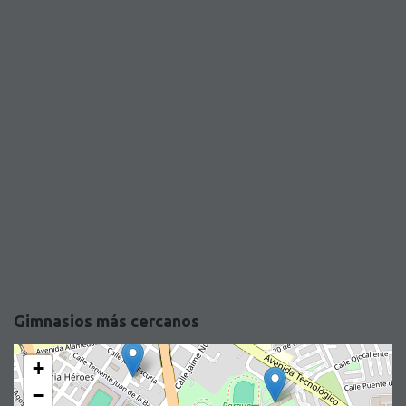
Gimnasios más cercanos
+
−