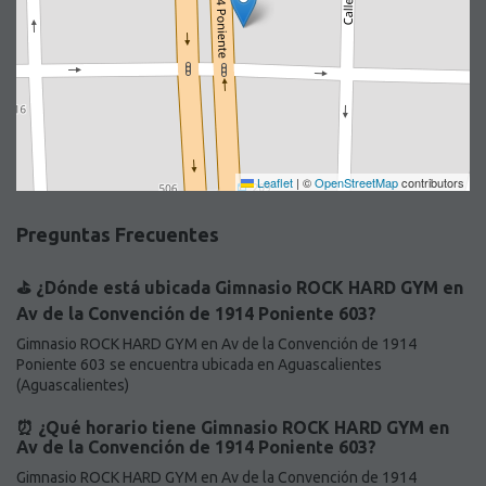
Leaflet
|
©
OpenStreetMap
contributors
Preguntas Frecuentes
⛳️ ¿Dónde está ubicada Gimnasio ROCK HARD GYM en
Av de la Convención de 1914 Poniente 603?
Gimnasio ROCK HARD GYM en Av de la Convención de 1914
Poniente 603 se encuentra ubicada en Aguascalientes
(Aguascalientes)
⏰ ¿Qué horario tiene Gimnasio ROCK HARD GYM en
Av de la Convención de 1914 Poniente 603?
Gimnasio ROCK HARD GYM en Av de la Convención de 1914