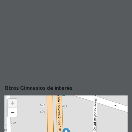
Otros Gimnasios de interés
+
−