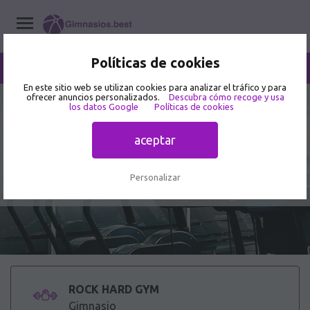
Políticas de cookies
/
ROCK HARD GYM
Home
/
Gimnasios
/
Aguascalientes
/
Aguascalientes
En este sitio web se utilizan cookies para analizar el tráfico y para
ofrecer anuncios personalizados.
Descubra cómo recoge y usa
3.6
los datos Google
Políticas de cookies
36 opiniones de usuarios
ROCK HARD GYM - Gimnasio en Av
aceptar
de la Convención de 1914 Poniente
603
Personalizar
ROCK HARD GYM
Gimnasio