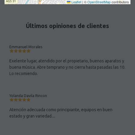
Leaflet
|
©
OpenStreetMap
contributors
Últimos opiniones de clientes
Emmanuel Morales
Exelente lugar, atendido por el propietario, buenos aparatos y
buena música. Abre temprano y no cierra hasta pasadas las 10.
Lo recomiendo.
Yolanda Davila Rincon
Atención adecuada como principiante, equipos en buen
estado y gran variedad....