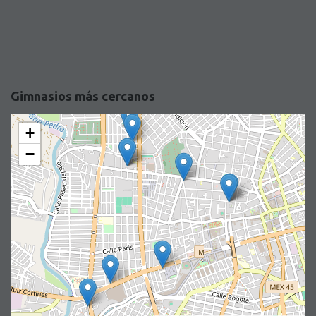
Gimnasios más cercanos
+
−