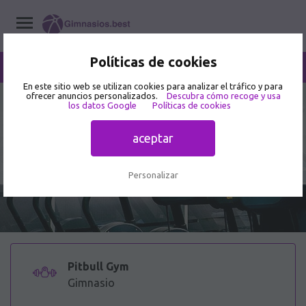
Políticas de cookies
/
Pitbull Gym
Home
/
Gimnasios
/
Sonora
/
Nogales
En este sitio web se utilizan cookies para analizar el tráfico y para
ofrecer anuncios personalizados.
Descubra cómo recoge y usa
2.5
los datos Google
Políticas de cookies
14 opiniones de usuarios
Pitbull Gym - Gimnasio en C. 3
aceptar
Oeste
Personalizar
Pitbull Gym
Gimnasio