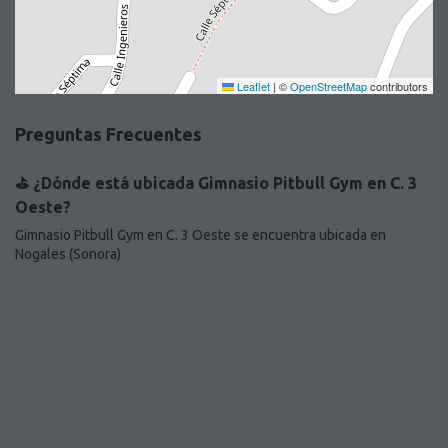
Leaflet
|
©
OpenStreetMap
contributors
Preguntas Frecuentes
⛳️ ¿Dónde está ubicada Gimnasio Pitbull Gym en C. 3
Oeste?
Gimnasio Pitbull Gym en C. 3 Oeste se encuentra ubicada en
Nogales (Sonora)