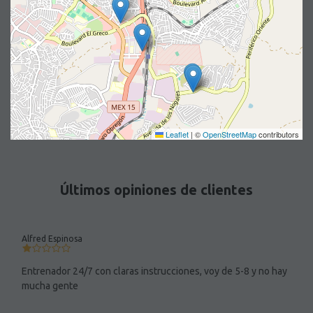
Leaflet
|
©
OpenStreetMap
contributors
Últimos opiniones de clientes
Alfred Espinosa
Entrenador 24/7 con claras instrucciones, voy de 5-8 y no hay
mucha gente