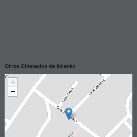
Otros Gimnasios de interés
+
−