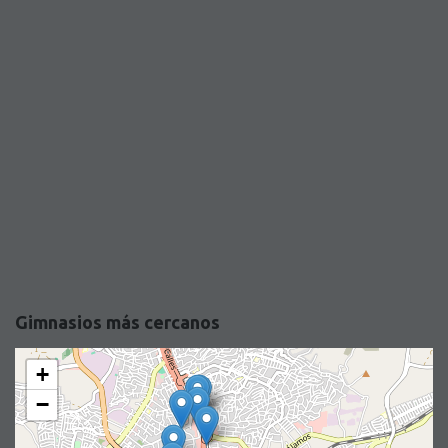
Gimnasios más cercanos
+
−