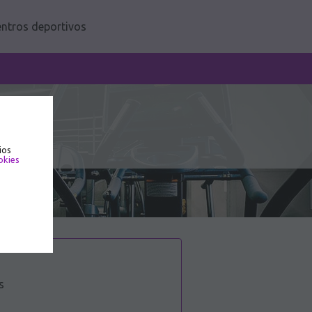
ntros deportivos
ios
okies
s