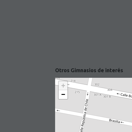
Otros Gimnasios de interés
+
−