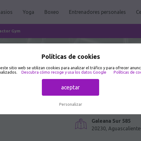
asios
Yoga
Boxeo
Entrenadores personales
Ce
Factor Gym
Políticas de cookies
n Galeana Sur 585
 este sitio web se utilizan cookies para analizar el tráfico y para ofrecer anunc
alizados.
Descubra cómo recoge y usa los datos Google
Políticas de co
aceptar
Personalizar
Galeana Sur 585
20230, Aguascaliente