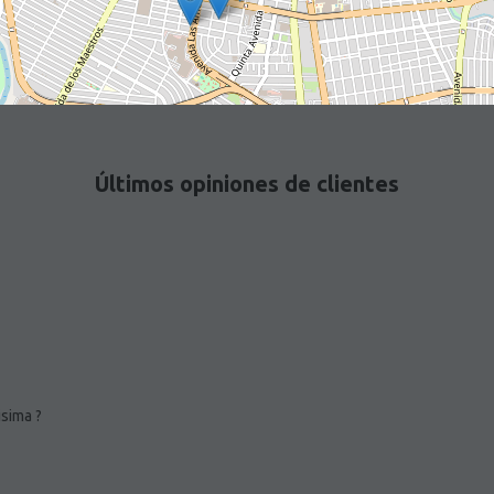
Últimos opiniones de clientes
isima ?