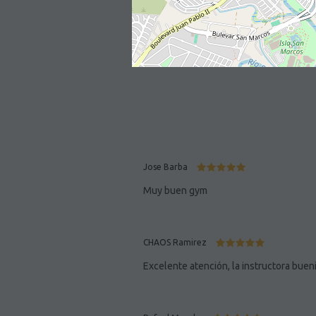
Jose Barba
Muy buen gym
CHAOS Ramirez
Excelente atención, la instructora buen