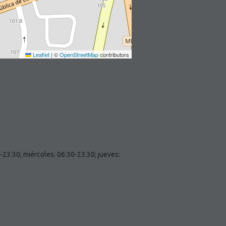
Leaflet
|
©
OpenStreetMap
contributors
-23:30; miércoles: 06:30-23:30; jueves: