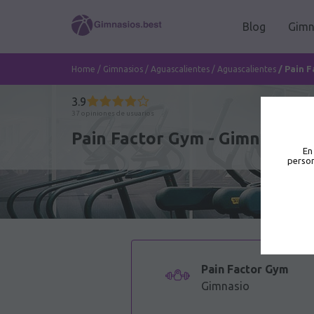
Blog
Gimn
/
Pain 
Home
/
Gimnasios
/
Aguascalientes
/
Aguascalientes
3.9
37 opiniones de usuarios
Pain Factor Gym - Gimnasio e
En
person
Pain Factor Gym
Gimnasio