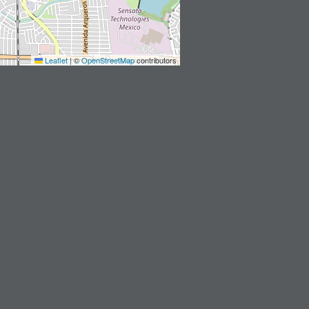
Leaflet
|
©
OpenStreetMap
contributors