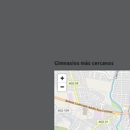
Gimnasios más cercanos
+
−