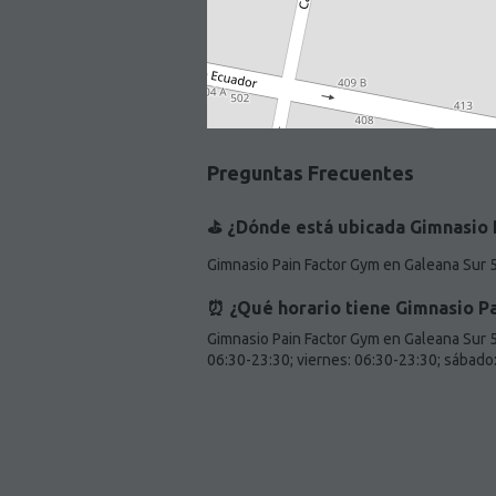
Preguntas Frecuentes
⛳️ ¿Dónde está ubicada Gimnasio 
Gimnasio Pain Factor Gym en Galeana Sur 
⏰ ¿Qué horario tiene Gimnasio Pa
Gimnasio Pain Factor Gym en Galeana Sur 58
06:30-23:30; viernes: 06:30-23:30; sábado