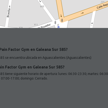
Pain Factor Gym en Galeana Sur 585?
585 se encuentra ubicada en Aguascalientes (Aguascalientes)
in Factor Gym en Galeana Sur 585?
5 tiene siguiente horario de apertura: lunes: 06:30-23:30; martes: 06:30
: 07:00-17:00; domingo: Cerrado.