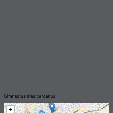
Gimnasios más cercanos
+