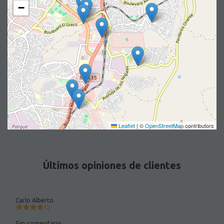
−
Leaflet
|
©
OpenStreetMap
contributors
Últimos opiniones de clientes
Carlo Alberto
Sin comentario