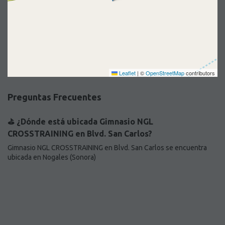
Leaflet
|
©
OpenStreetMap
contributors
Preguntas Frecuentes
⛳️ ¿Dónde está ubicada Gimnasio NGL
CROSSTRAINING en Blvd. San Carlos?
Gimnasio NGL CROSSTRAINING en Blvd. San Carlos se encuentra
ubicada en Nogales (Sonora)