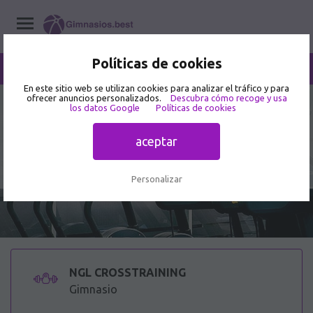
Políticas de cookies
/
NGL CROSSTRAINING
Home
/
Gimnasios
/
Sonora
/
Nogales
En este sitio web se utilizan cookies para analizar el tráfico y para
ofrecer anuncios personalizados.
Descubra cómo recoge y usa
3.7
los datos Google
Políticas de cookies
3 opiniones de usuarios
NGL CROSSTRAINING - Gimnasio en
aceptar
Blvd. San Carlos
Personalizar
NGL CROSSTRAINING
Gimnasio