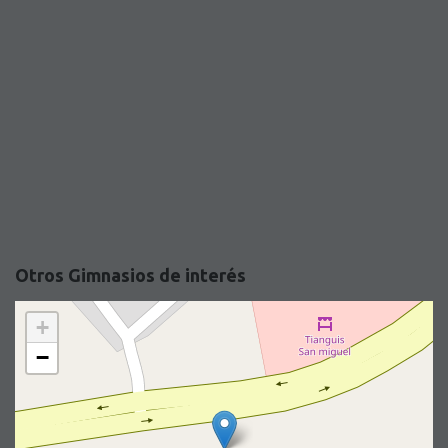
Otros Gimnasios de interés
+
−