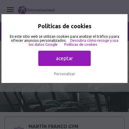
Políticas de cookies
Home
/
Gimnasios
/
Aguascalientes
/
Aguascalientes
/
MARTÍN FRANCO GYM
En este sitio web se utilizan cookies para analizar el tráfico y para
ofrecer anuncios personalizados.
Descubra cómo recoge y usa
los datos Google
Políticas de cookies
4.4
14 opiniones de usuarios
aceptar
MARTÍN FRANCO GYM - Gimnasio
en Aguascalientes - San Luis Potosi
Personalizar
1133
MARTÍN FRANCO GYM