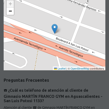
+
−
Leaflet
|
©
OpenStreetMap
contributors
Preguntas Frecuentes
☎️ ¿Cuál es teléfono de atención al cliente de
Gimnasio MARTÍN FRANCO GYM en Aguascalientes -
San Luis Potosi 1133?
Atención al cliente ☎ de Gimnasio MARTÍN FRANCO GYM en