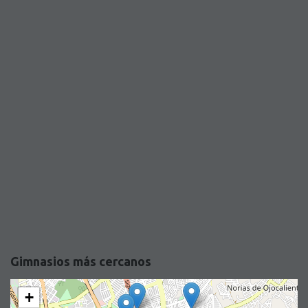
Gimnasios más cercanos
+