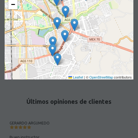
−
Leaflet
|
©
OpenStreetMap
contributors
Últimos opiniones de clientes
GERARDO ARGUMEDO
Buen instructor