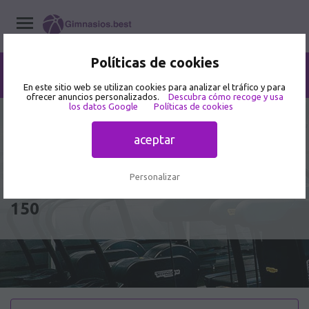
Políticas de cookies
Home
/
Gimnasios
/
Aguascalientes
/
Aguascalientes
/
MARIN'S FIGHT CLUB
En este sitio web se utilizan cookies para analizar el tráfico y para
ofrecer anuncios personalizados.
Descubra cómo recoge y usa
los datos Google
Políticas de cookies
3.6
7 opiniones de usuarios
aceptar
MARIN'S FIGHT CLUB - Gimnasio en
Con, Calle Antonio Díaz Soto y
Personalizar
Gama esq, José María a Liceaga no.
150