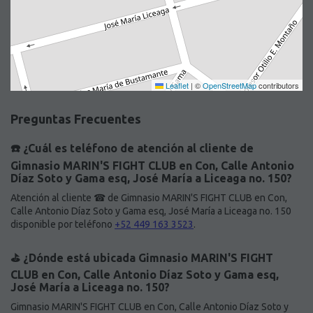
Leaflet
|
©
OpenStreetMap
contributors
Preguntas Frecuentes
☎️ ¿Cuál es teléfono de atención al cliente de
Gimnasio MARIN'S FIGHT CLUB en Con, Calle Antonio
Díaz Soto y Gama esq, José María a Liceaga no. 150?
Atención al cliente ☎ de Gimnasio MARIN'S FIGHT CLUB en Con,
Calle Antonio Díaz Soto y Gama esq, José María a Liceaga no. 150
disponible por teléfono
+52 449 163 3523
.
⛳️ ¿Dónde está ubicada Gimnasio MARIN'S FIGHT
CLUB en Con, Calle Antonio Díaz Soto y Gama esq,
José María a Liceaga no. 150?
Gimnasio MARIN'S FIGHT CLUB en Con, Calle Antonio Díaz Soto y