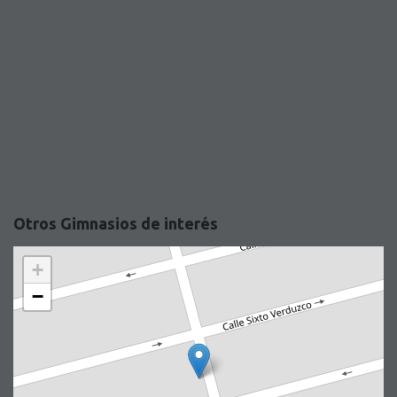
Otros Gimnasios de interés
+
−