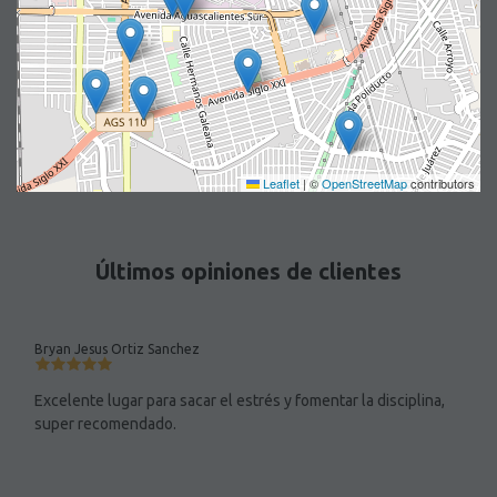
Leaflet
|
©
OpenStreetMap
contributors
Últimos opiniones de clientes
Bryan Jesus Ortiz Sanchez
Excelente lugar para sacar el estrés y fomentar la disciplina,
super recomendado.