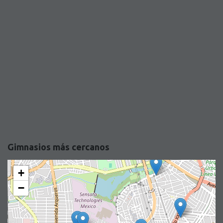
Gimnasios más cercanos
+
−