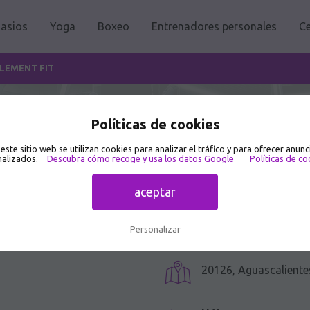
asios
Yoga
Boxeo
Entrenadores personales
Ce
LEMENT FIT
Políticas de cookies
o
 este sitio web se utilizan cookies para analizar el tráfico y para ofrecer anunc
alizados.
Descubra cómo recoge y usa los datos Google
Políticas de co
aceptar
Personalizar
20126, Aguascaliente