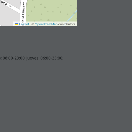
Leaflet
|
©
OpenStreetMap
contributors
: 06:00-23:00; jueves: 06:00-23:00;