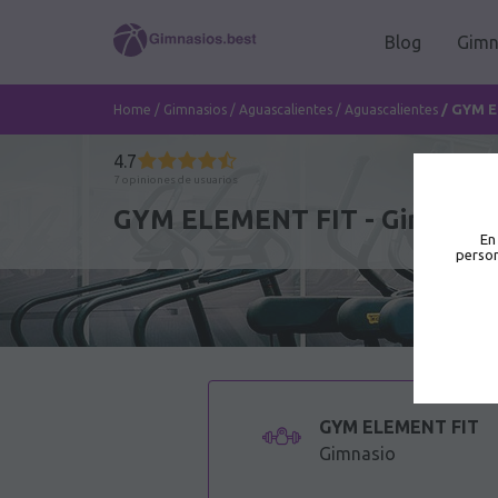
Blog
Gimn
/
GYM E
Home
/
Gimnasios
/
Aguascalientes
/
Aguascalientes
4.7
7 opiniones de usuarios
GYM ELEMENT FIT - Gimnasi
En
person
GYM ELEMENT FIT
Gimnasio