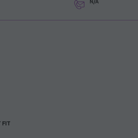
N/A
 FIT