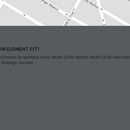
GYM ELEMENT FIT?
horario de apertura: lunes: 06:00-23:00; martes: 06:00-23:00; miércoles
; domingo: Cerrado.