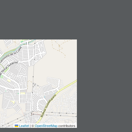
Leaflet
|
©
OpenStreetMap
contributors