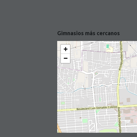
Gimnasios más cercanos
+
−