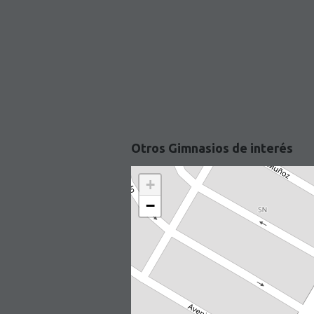
Otros Gimnasios de interés
+
−