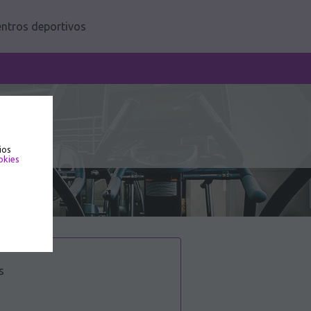
ntros deportivos
ios
okies
s