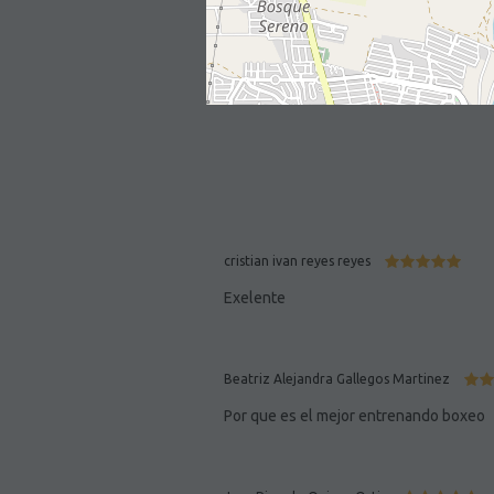
cristian ivan reyes reyes
Exelente
Beatriz Alejandra Gallegos Martinez
Por que es el mejor entrenando boxeo