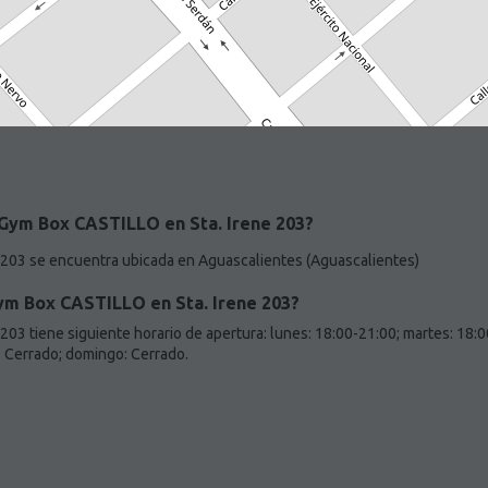
 Gym Box CASTILLO en Sta. Irene 203?
 203 se encuentra ubicada en Aguascalientes (Aguascalientes)
ym Box CASTILLO en Sta. Irene 203?
03 tiene siguiente horario de apertura: lunes: 18:00-21:00; martes: 18:0
: Cerrado; domingo: Cerrado.