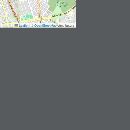
Leaflet
|
©
OpenStreetMap
contributors