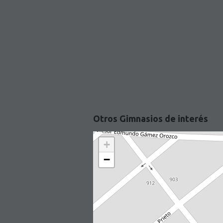
Otros Gimnasios de interés
+
−