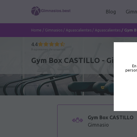
Blog
Gimn
/
Gym B
Home
/
Gimnasios
/
Aguascalientes
/
Aguascalientes
4.4
9 opiniones de usuarios
Gym Box CASTILLO - Gimnasio 
En
person
Gym Box CASTILLO
Gimnasio