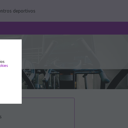
ntros deportivos
ios
okies
s