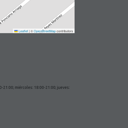
Leaflet
|
©
OpenStreetMap
contributors
0-21:00; miércoles: 18:00-21:00; jueves: