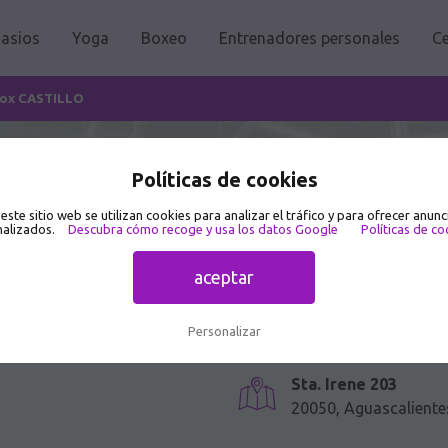
asios
Yoga
Boxeo
Entrenadores personales
Ce
ox CASTILLO
Políticas de cookies
en Sta. Irene 203
 este sitio web se utilizan cookies para analizar el tráfico y para ofrecer anunc
alizados.
Descubra cómo recoge y usa los datos Google
Políticas de co
aceptar
Personalizar
Sta. Irene 203
20050, Aguascaliente