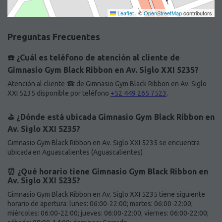
Leaflet
|
©
OpenStreetMap
contributors
Preguntas Frecuentes
☎️ ¿Cuál es teléfono de atención al cliente de
Gimnasio Gym Black Ribbon en Av. Siglo XXI 5235?
Atención al cliente ☎ de Gimnasio Gym Black Ribbon en Av. Siglo
XXI 5235 disponible por teléfono
+52 449 265 7523
.
⛳️ ¿Dónde está ubicada Gimnasio Gym Black Ribbon en
Av. Siglo XXI 5235?
Gimnasio Gym Black Ribbon en Av. Siglo XXI 5235 se encuentra
ubicada en Aguascalientes (Aguascalientes)
⏰ ¿Qué horario tiene Gimnasio Gym Black Ribbon en
Av. Siglo XXI 5235?
Gimnasio Gym Black Ribbon en Av. Siglo XXI 5235 tiene siguiente
horario de apertura: lunes: 06:00-22:00; martes: 06:00-22:00;
miércoles: 06:00-22:00; jueves: 06:00-22:00; viernes: 06:00-22:00;