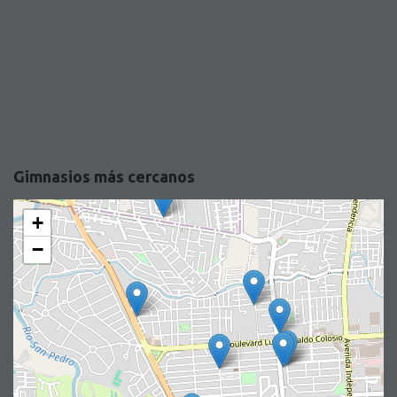
Gimnasios más cercanos
+
−