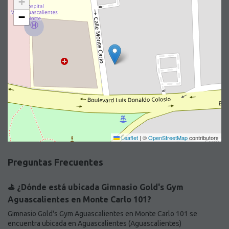
+
−
Leaflet
|
©
OpenStreetMap
contributors
Preguntas Frecuentes
⛳️ ¿Dónde está ubicada Gimnasio Gold's Gym
Aguascalientes en Monte Carlo 101?
Gimnasio Gold's Gym Aguascalientes en Monte Carlo 101 se
encuentra ubicada en Aguascalientes (Aguascalientes)