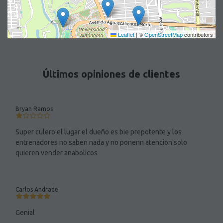
Leaflet
|
©
OpenStreetMap
contributors
Últimos opiniones de clientes
Bryan Ramos
Super culero el lugar el dueño es bie prepotente y los
entrenadores no saben nada y no ponenn atencion solo
quieren vender anabolicos
Carlos Andrade
Genial