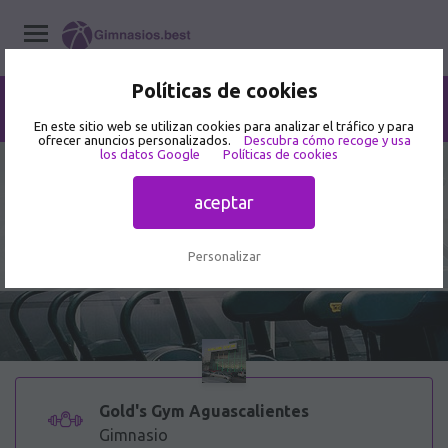
Políticas de cookies
Home
/
Gimnasios
/
Aguascalientes
/
Aguascalientes
/
Gold's Gym Aguascalientes
En este sitio web se utilizan cookies para analizar el tráfico y para
ofrecer anuncios personalizados.
Descubra cómo recoge y usa
los datos Google
Políticas de cookies
3.9
130 opiniones de usuarios
aceptar
Gold's Gym Aguascalientes -
Gimnasio en Monte Carlo 101
Personalizar
Gold's Gym Aguascalientes
Gimnasio