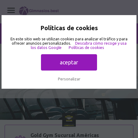
Políticas de cookies
Home
/
Gimnasios
/
Aguascalientes
/
Aguascalientes
/
Gold Gym Sucursal Américas
En este sitio web se utilizan cookies para analizar el tráfico y para
ofrecer anuncios personalizados.
Descubra cómo recoge y usa
los datos Google
Políticas de cookies
4
7 opiniones de usuarios
aceptar
Gold Gym Sucursal Américas -
Gimnasio en Av de la Convención de
Personalizar
1914 Sur 505
Gold Gym Sucursal Américas