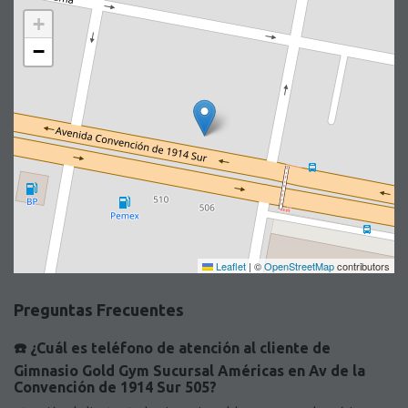
+
−
Leaflet
|
©
OpenStreetMap
contributors
Preguntas Frecuentes
☎️ ¿Cuál es teléfono de atención al cliente de
Gimnasio Gold Gym Sucursal Américas en Av de la
Convención de 1914 Sur 505?