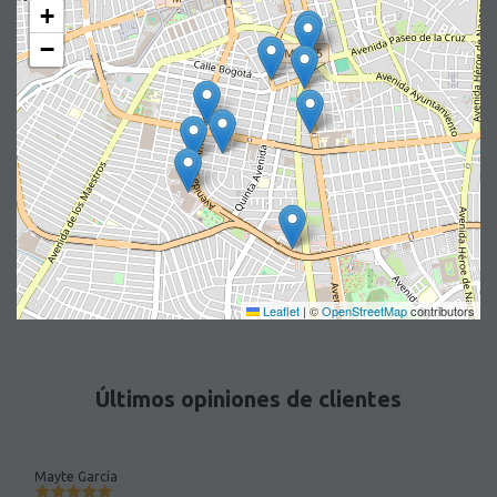
+
−
Leaflet
|
©
OpenStreetMap
contributors
Últimos opiniones de clientes
Mayte García