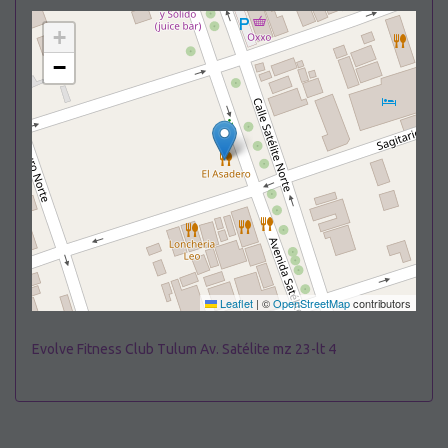
+
−
Leaflet
|
©
OpenStreetMap
contributors
Evolve Fitness Club Tulum Av. Satélite mz 23-lt 4