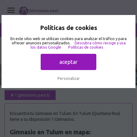
Políticas de cookies
/
Tulum
Home
/
Gimnasios
/
Quintana Roo
En este sitio web se utilizan cookies para analizar el tráfico y para
ofrecer anuncios personalizados.
Descubra cómo recoge y usa
los datos Google
Políticas de cookies
Mejor Gimnasio en Tulum 🥇
aceptar
Personalizar
#
1 gimnasios para ti
Encuentra tu Gimnasio en Tulum. En Tulum (Quintana Roo)
tiene a su disposición 1 Gimnasios.
Gimnasio en Tulum en mapa: