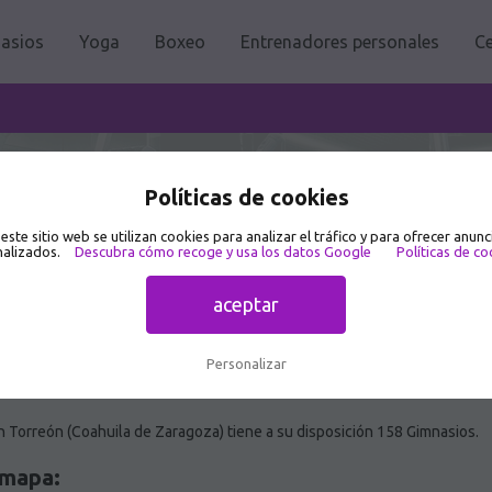
asios
Yoga
Boxeo
Entrenadores personales
Ce
Políticas de cookies
 este sitio web se utilizan cookies para analizar el tráfico y para ofrecer anunc
alizados.
Descubra cómo recoge y usa los datos Google
Políticas de co
aceptar
Personalizar
 Torreón (Coahuila de Zaragoza) tiene a su disposición 158 Gimnasios.
 mapa: