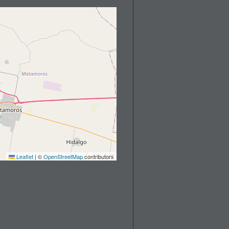
Leaflet
|
©
OpenStreetMap
contributors