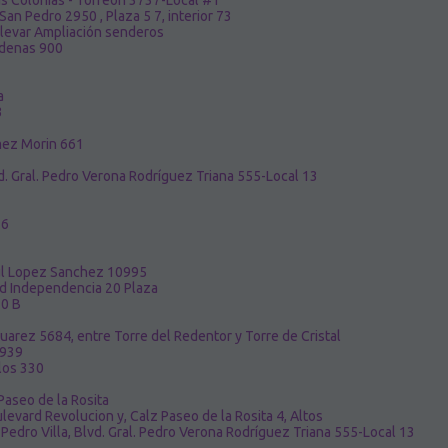
s Colonias - Torreón 3737-Local #1
 Pedro 2950 , Plaza 5 7, interior 73
ulevar Ampliación senderos
rdenas 900
a
3
mez Morin 661
vd. Gral. Pedro Verona Rodríguez Triana 555-Local 13
16
aul Lopez Sanchez 10995
rd Independencia 20 Plaza
10 B
uarez 5684, entre Torre del Redentor y Torre de Cristal
 939
los 330
Paseo de la Rosita
evard Revolucion y, Calz Paseo de la Rosita 4, Altos
Pedro Villa, Blvd. Gral. Pedro Verona Rodríguez Triana 555-Local 13