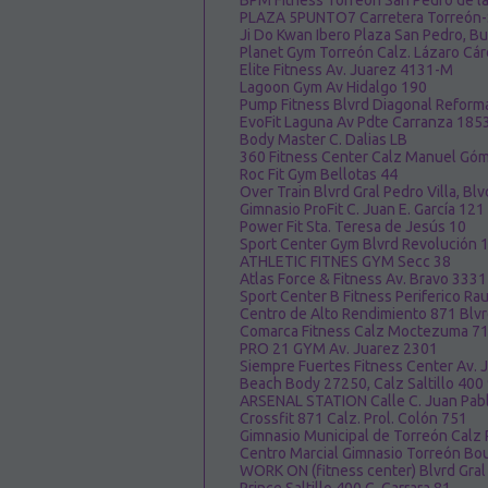
BPM Fitness Torreón San Pedro de la
PLAZA 5PUNTO7 Carretera Torreón-San
Ji Do Kwan Ibero Plaza San Pedro, B
Planet Gym Torreón Calz. Lázaro Cá
Elite Fitness Av. Juarez 4131-M
Lagoon Gym Av Hidalgo 190
Pump Fitness Blvrd Diagonal Reform
EvoFit Laguna Av Pdte Carranza 185
Body Master C. Dalias LB
360 Fitness Center Calz Manuel Gó
Roc Fit Gym Bellotas 44
Over Train Blvrd Gral Pedro Villa, Bl
Gimnasio ProFit C. Juan E. García 121
Power Fit Sta. Teresa de Jesús 10
Sport Center Gym Blvrd Revolución 
ATHLETIC FITNES GYM Secc 38
Atlas Force & Fitness Av. Bravo 3331
Sport Center B Fitness Periferico R
Centro de Alto Rendimiento 871 Blv
Comarca Fitness Calz Moctezuma 7
PRO 21 GYM Av. Juarez 2301
Siempre Fuertes Fitness Center Av. J
Beach Body 27250, Calz Saltillo 400
ARSENAL STATION Calle C. Juan Pab
Crossfit 871 Calz. Prol. Colón 751
Gimnasio Municipal de Torreón Calz 
Centro Marcial Gimnasio Torreón Boul
WORK ON (fitness center) Blvrd Gral 