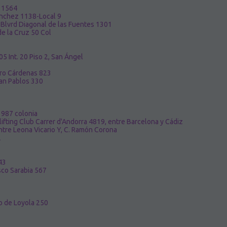
s 1564
ánchez 1138-Local 9
Blvrd Diagonal de las Fuentes 1301
de la Cruz 50 Col
5 Int. 20 Piso 2, San Ángel
aro Cárdenas 823
uan Pablos 330
0 987 colonia
fting Club Carrer d'Andorra 4819, entre Barcelona y Cádiz
re Leona Vicario Y, C. Ramón Corona
2
43
co Sarabia 567
o de Loyola 250