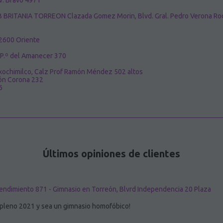
v. Bravo 4971
BRITANIA TORREON Clazada Gomez Morin, Blvd. Gral. Pedro Verona Rod
 2600 Oriente
 P.º del Amanecer 370
 xochimilco, Calz Prof Ramón Méndez 502 altos
n Corona 232
6
Últimos opiniones de clientes
endimiento 871 - Gimnasio en Torreón, Blvrd Independencia 20 Plaza
 pleno 2021 y sea un gimnasio homofóbico!