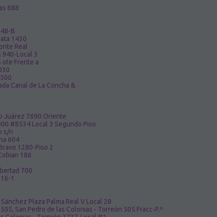
as 688
 48-B
lata 1430
Monte Real
 940-Local 3
 ote Frente a
030
8500
ada Canal de La Concha &
to Juárez 7690 Oriente
2000 #8534 Local 3 Segundo Piso
o s/n
cha 604
Bravo 1280-Piso 2
Cobian 186
ibertad 700
516-1
z Sánchez Plaza Palma Real V Local 28
505, San Pedro de las Colonias - Torreón 505 Fracc-P.º