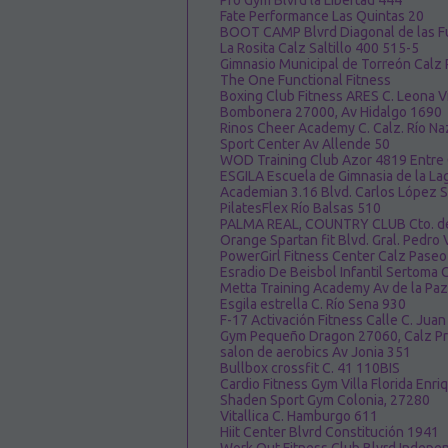
Pro Gym Blvrd la Libertad 444
Fate Performance Las Quintas 20
BOOT CAMP Blvrd Diagonal de las F
La Rosita Calz Saltillo 400 515-5
Gimnasio Municipal de Torreón Calz P
The One Functional Fitness
Boxing Club Fitness ARES C. Leona V
Bombonera 27000, Av Hidalgo 1690
Rinos Cheer Academy C. Calz. Río N
Sport Center Av Allende 50
WOD Training Club Azor 4819 Entre 
ESGILA Escuela de Gimnasia de la La
Academian 3.16 Blvd. Carlos López 
PilatesFlex Río Balsas 510
PALMA REAL, COUNTRY CLUB Cto. del
Orange Spartan fit Blvd. Gral. Pedro
PowerGirl Fitness Center Calz Paseo
Esradio De Beisbol Infantil Sertoma
Metta Training Academy Av de la Pa
Esgila estrella C. Río Sena 930
F-17 Activación Fitness Calle C. Jua
Gym Pequeño Dragon 27060, Calz P
salon de aerobics Av Jonia 351
Bullbox crossfit C. 41 110BIS
Cardio Fitness Gym Villa Florida Enr
Shaden Sport Gym Colonia, 27280
Vitallica C. Hamburgo 611
Hiit Center Blvrd Constitución 1941