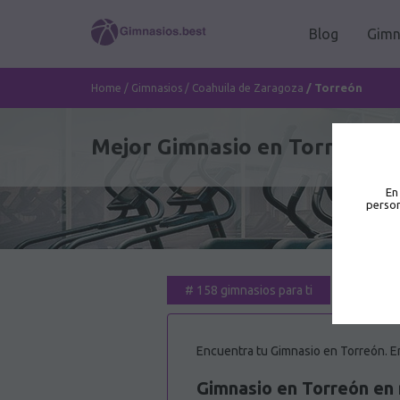
Blog
Gimn
/
Torreón
Home
/
Gimnasios
/
Coahuila de Zaragoza
Mejor Gimnasio en Torreón 🥇
En
person
#
158 gimnasios para ti
Encuentra tu Gimnasio en Torreón. En
Gimnasio en Torreón en