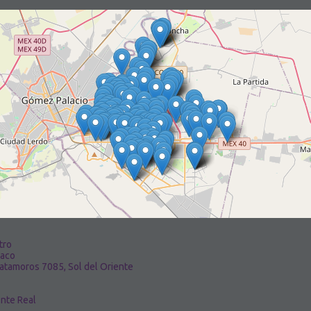
tro
naco
Matamoros 7085, Sol del Oriente
onte Real