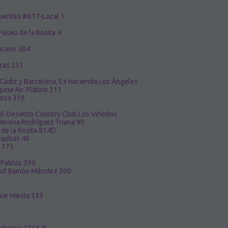
uentes #617-Local 1
aseo de la Rosita 4
icario 584
azas 231
Cádiz y Barcelona, Ex Hacienda Los Ángeles
guna Av. Platino 211
Sosa 316
 Desierto Country Club Los Viñedos
 Verona Rodríguez Triana 90
 de la Rosita 814D
 Caobas 46
z 175
n Pablos 330
rof Ramón Méndez 300
ique Mesta 333