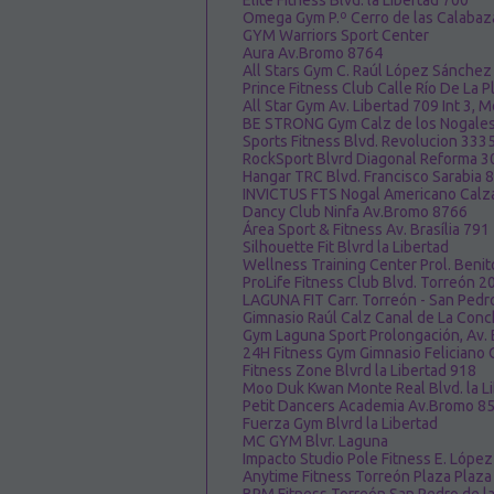
Elite Fitness Blvd. la Libertad 700
Omega Gym P.º Cerro de las Calabaz
GYM Warriors Sport Center
Aura Av.Bromo 8764
All Stars Gym C. Raúl López Sánchez
Prince Fitness Club Calle Río De La P
All Star Gym Av. Libertad 709 Int 3, 
BE STRONG Gym Calz de los Nogales
Sports Fitness Blvd. Revolucion 3335
RockSport Blvrd Diagonal Reforma 3
Hangar TRC Blvd. Francisco Sarabia 
INVICTUS FTS Nogal Americano Calz
Dancy Club Ninfa Av.Bromo 8766
Área Sport & Fitness Av. Brasília 791
Silhouette Fit Blvrd la Libertad
Wellness Training Center Prol. Beni
ProLife Fitness Club Blvd. Torreón 
LAGUNA FIT Carr. Torreón - San Pedr
Gimnasio Raúl Calz Canal de La Con
Gym Laguna Sport Prolongación, Av. 
24H Fitness Gym Gimnasio Feliciano 
Fitness Zone Blvrd la Libertad 918
Moo Duk Kwan Monte Real Blvd. la L
Petit Dancers Academia Av.Bromo 8
Fuerza Gym Blvrd la Libertad
MC GYM Blvr. Laguna
Impacto Studio Pole Fitness E. Lópe
Anytime Fitness Torreón Plaza Plaza 