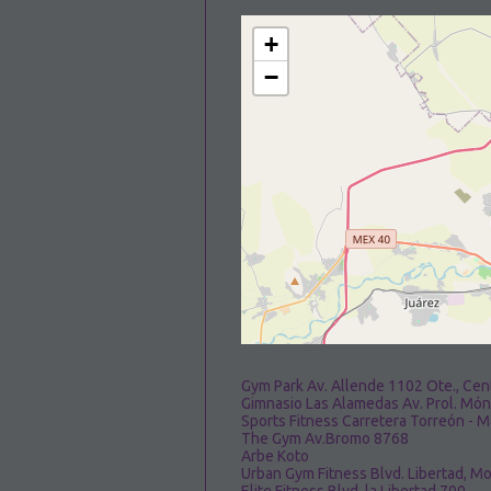
+
−
Gym Park Av. Allende 1102 Ote., Cen
Gimnasio Las Alamedas Av. Prol. Mó
Sports Fitness Carretera Torreón - 
The Gym Av.Bromo 8768
Arbe Koto
Urban Gym Fitness Blvd. Libertad, M