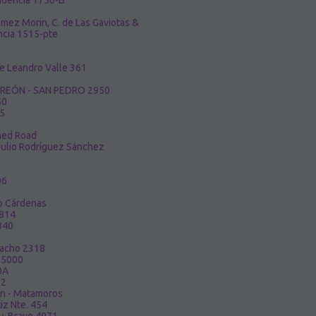
ndencia 1756-B
ómez Morin, C. de Las Gaviotas &
ncia 1515-pte
e Leandro Valle 361
RREÓN - SAN PEDRO 2950
50
35
med Road
 Julio Rodríguez Sánchez
06
ro Cárdenas
 814
840
5
acho 2318
 5000
0A
72
ón - Matamoros
iz Nte. 454