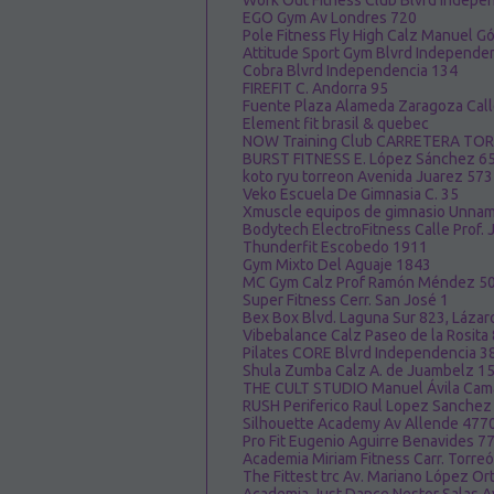
Work Out Fitness Club Blvrd Indepe
EGO Gym Av Londres 720
Pole Fitness Fly High Calz Manuel G
Attitude Sport Gym Blvrd Independe
Cobra Blvrd Independencia 134
FIREFIT C. Andorra 95
Fuente Plaza Alameda Zaragoza Call
Element fit brasil & quebec
NOW Training Club CARRETERA TO
BURST FITNESS E. López Sánchez 6
koto ryu torreon Avenida Juarez 57
Veko Escuela De Gimnasia C. 35
Xmuscle equipos de gimnasio Unna
Bodytech ElectroFitness Calle Prof.
Thunderfit Escobedo 1911
Gym Mixto Del Aguaje 1843
MC Gym Calz Prof Ramón Méndez 5
Super Fitness Cerr. San José 1
Bex Box Blvd. Laguna Sur 823, Láza
Vibebalance Calz Paseo de la Rosita
Pilates CORE Blvrd Independencia 3
Shula Zumba Calz A. de Juambelz 1
THE CULT STUDIO Manuel Ávila Cam
RUSH Periferico Raul Lopez Sanchez
Silhouette Academy Av Allende 477
Pro Fit Eugenio Aguirre Benavides 7
Academia Miriam Fitness Carr. Torre
The Fittest trc Av. Mariano López Ort