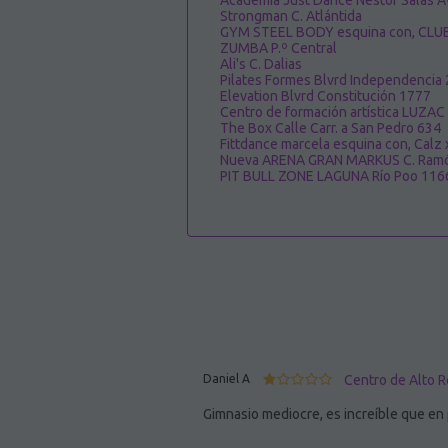
Academia Just Dance Nestor Salas A
Strongman C. Atlántida
GYM STEEL BODY esquina con, CLUB 
ZUMBA P.º Central
Ali's C. Dalias
Pilates Formes Blvrd Independencia
Elevation Blvrd Constitución 1777
Centro de formación artística LUZAC
The Box Calle Carr. a San Pedro 634
Fittdance marcela esquina con, Calz
Nueva ARENA GRAN MARKUS C. Ramó
PIT BULL ZONE LAGUNA Río Poo 116
Daniel A
Centro de Alto R
Gimnasio mediocre, es increíble que en