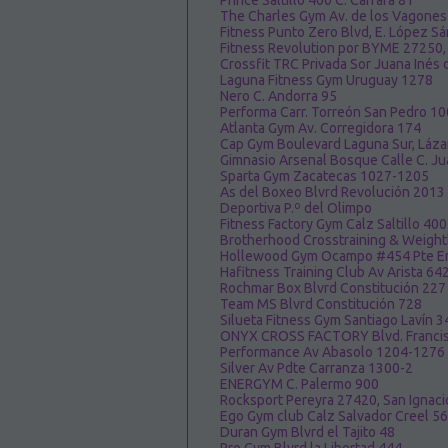
Prince Saltillo 400 C. Carrara 81
The Charles Gym Av. de los Vagone
Fitness Punto Zero Blvd, E. López S
Fitness Revolution por BYME 27250, 
Crossfit TRC Privada Sor Juana Inés 
Laguna Fitness Gym Uruguay 1278
Nero C. Andorra 95
Performa Carr. Torreón San Pedro 100
Atlanta Gym Av. Corregidora 174
Cap Gym Boulevard Laguna Sur, Láz
Gimnasio Arsenal Bosque Calle C. J
Sparta Gym Zacatecas 1027-1205
As del Boxeo Blvrd Revolución 2013
Deportiva P.º del Olimpo
Fitness Factory Gym Calz Saltillo 40
Brotherhood Crosstraining & Weightli
Hollewood Gym Ocampo #454 Pte Ent
Hafitness Training Club Av Arista 64
Rochmar Box Blvrd Constitución 227
Team MS Blvrd Constitución 728
Silueta Fitness Gym Santiago Lavín 3
ONYX CROSS FACTORY Blvd. Francis
Performance Av Abasolo 1204-1276
Silver Av Pdte Carranza 1300-2
ENERGYM C. Palermo 900
Rocksport Pereyra 27420, San Ignaci
Ego Gym club Calz Salvador Creel 56
Duran Gym Blvrd el Tajito 48