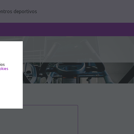
ntros deportivos
ios
okies