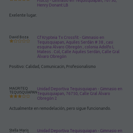
Fisico) - Gimnasio en Tequisquiapan, 76750,
Henry Donant LB
Exelente lugar.
David Boza
Cf Krypteia Tx Crossfit - Gimnasio en
Tequisquiapan, Aquiles Serdán # 38 , casi
esquina Álvaro Obregón , colonia Adolfo L
Mateos . Col, Calle Aquiles Serdán, Calle Gral
Álvaro Obregón
Positivo: Calidad, Comunicacin, Profesionalismo
MAGRITEQ
Unidad Deportiva Tequisquiapan - Gimnasio en
TEQUISQUIAPAN
Tequisquiapan, 76750, Calle Gral Álvaro
Obregón 2
Actualmente en remodelación, pero sigue funcionando.
Stella Maris
Unidad Deportiva Tequisquiapan - Gimnasio en