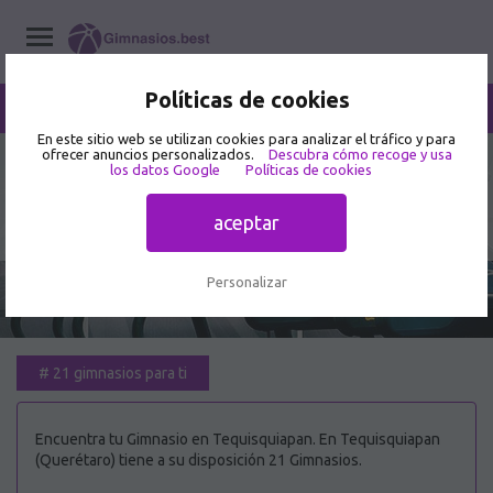
Políticas de cookies
/
Tequisquiapan
Home
/
Gimnasios
/
Querétaro
En este sitio web se utilizan cookies para analizar el tráfico y para
ofrecer anuncios personalizados.
Descubra cómo recoge y usa
los datos Google
Políticas de cookies
Mejor Gimnasio en Tequisquiapan
🥇
aceptar
Personalizar
#
21 gimnasios para ti
Encuentra tu Gimnasio en Tequisquiapan. En Tequisquiapan
(Querétaro) tiene a su disposición 21 Gimnasios.