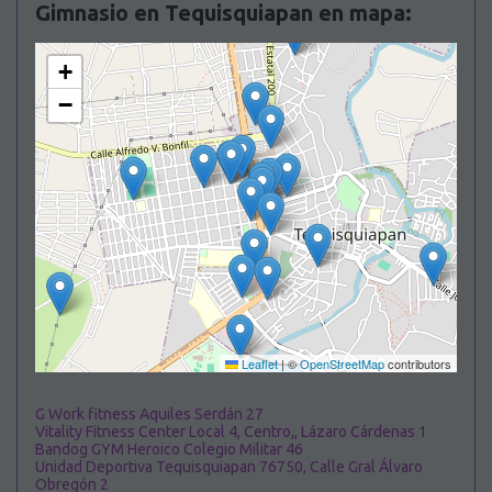
Gimnasio en Tequisquiapan en mapa:
+
−
Leaflet
|
©
OpenStreetMap
contributors
G Work fitness Aquiles Serdán 27
Vitality Fitness Center Local 4, Centro,, Lázaro Cárdenas 1
Bandog GYM Heroico Colegio Militar 46
Unidad Deportiva Tequisquiapan 76750, Calle Gral Álvaro
Obregón 2