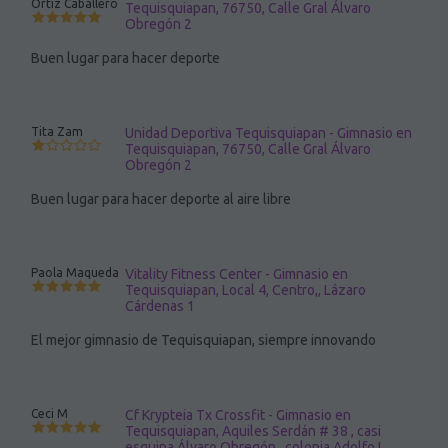
Ortiz Caballero
Tequisquiapan, 76750, Calle Gral Álvaro
Obregón 2
Buen lugar para hacer deporte
Tita Zam
Unidad Deportiva Tequisquiapan - Gimnasio en
Tequisquiapan, 76750, Calle Gral Álvaro
Obregón 2
Buen lugar para hacer deporte al aire libre
Paola Maqueda
Vitality Fitness Center - Gimnasio en
Tequisquiapan, Local 4, Centro,, Lázaro
Cárdenas 1
El mejor gimnasio de Tequisquiapan, siempre innovando
Ceci M
Cf Krypteia Tx Crossfit - Gimnasio en
Tequisquiapan, Aquiles Serdán # 38 , casi
esquina Álvaro Obregón , colonia Adolfo L