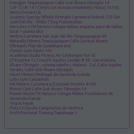
Energym Tequisquiapan Calle Gral Álvaro Obregón 14
CAF CLUB TX ( Centro De Acondicionamiento Fisico) 76750,
Henry Donant LB
Sculptor Gym by Villeda Strenght Carretera Federal 120 San
Juan Del Río - Xilitla 7 Esq, Fuentesillas
Hercules GYM heroico colegio militar, esquina, paso de tablas
local 1-planta alta
Herbox Carretera San Juan del Río-Tequisquiapan 60
Naturally Fitness Tequisquiapan Calle General Álvaro
Obregón, Plan de Guadalupe esq
Classic Gym Ópalo 162
Academia Studio Fitness Av. Centenario Sur 42
Cf Krypteia Tx Crossfit Aquiles Serdán # 38 , casi esquina
Álvaro Obregón , colonia Adolfo L Mateos . Col, Calle Aquiles
Serdán, Calle Gral Álvaro Obregón
Siluet Fitness Pedregal de Hacienda Grande
Lobo Gym Casuarinas
MK Fitness Carretera a, Ezequiel Montés #100
Rhinos Gym Calle Gral Álvaro Obregón 14
Power House TX Heroico Colegio Militar, Fundadores de
Hacienda Grande
Tequis kayak
Pista Ciclópolis Campesinos de América
Profit Personal Training Tepehuaje 3