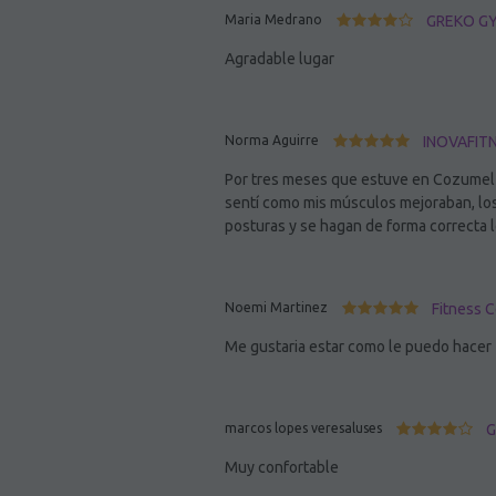
Maria Medrano
GREKO GYM
Agradable lugar
Norma Aguirre
INOVAFITNE
Por tres meses que estuve en Cozumel i
sentí como mis músculos mejoraban, los
posturas y se hagan de forma correcta l
Noemi Martinez
Fitness 
Me gustaria estar como le puedo hacer
marcos lopes veresaluses
G
Muy confortable