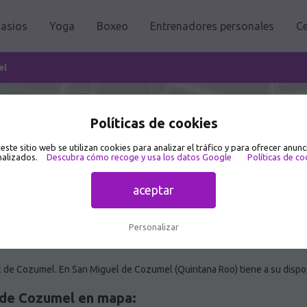
asios
Yoga
Boxeo
Entrenadores personales
Ce
el
 de Cozumel 🥇
Políticas de cookies
 este sitio web se utilizan cookies para analizar el tráfico y para ofrecer anunc
alizados.
Descubra cómo recoge y usa los datos Google
Políticas de co
aceptar
Personalizar
 de Cozumel. En San Miguel de Cozumel (Quintana Roo) tiene a su dispo
 de Cozumel en mapa: