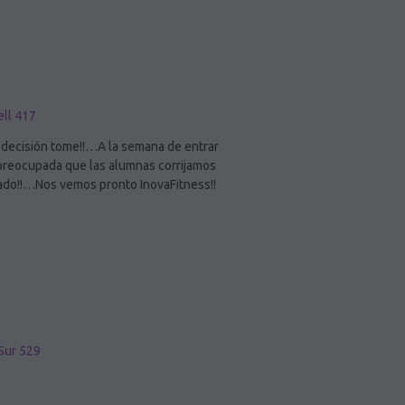
ell 417
 decisión tome!!…A la semana de entrar
 preocupada que las alumnas corrijamos
rtado!!…Nos vemos pronto InovaFitness!!
Sur 529