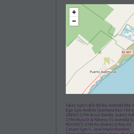
+
−
Salas Gym Calle 80 Bis Avenida Nte. 
Ego Gym Andrés Quintana Roo 100 en
GREKO GYM Av Lic Benito Juárez 64
GYM Muscle & Fitness 55 Avenida S
ROCHO’S GYM Av Andres Q Roo 65
Cesars Gym C. José María Morelos