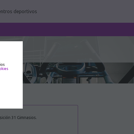
ntros deportivos
ios
okies
sición 31 Gimnasios.