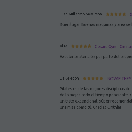
Juan Guillermo Mex Pena
G
Buen lugar. Buenas maquinas y area se
Al M
Cesars Gym - Gimnas
Excelente atención por parte del propie
Liz Celedon
INOVAFITNESS 
Pilates es de las mejores disciplinas de
de lo mejor, todo el tiempo pendiente, 
un trato excepcional, súper recomendabl
una miss como tú, Gracias Cinthia!