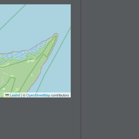
Leaflet
|
©
OpenStreetMap
contributors