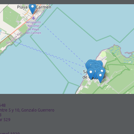
648
tre 5 y 10, Gonzalo Guerrero
8
ur 529