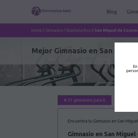
Blog
Gimn
/
San Miguel de Cozum
Home
/
Gimnasios
/
Quintana Roo
Mejor Gimnasio en San Miguel
En
person
#
31 gimnasios para ti
Encuentra tu Gimnasio en San Miguel
Gimnasio en San Miguel