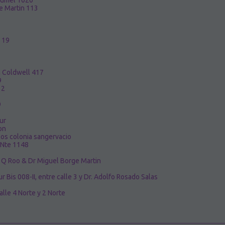
zumel 1020
e Martin 113
 19
n Coldwell 417
9
 2
9
ur
on
os colonia sangervacio
Nte 1148
Q Roo & Dr Miguel Borge Martin
r Bis 008-II, entre calle 3 y Dr. Adolfo Rosado Salas
lle 4 Norte y 2 Norte