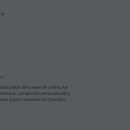
648
 417
izar pilates de la mano de Cinthia, fue
lastimarte, con atención personalizada y
rtivas. Espero encontrar en Querétaro