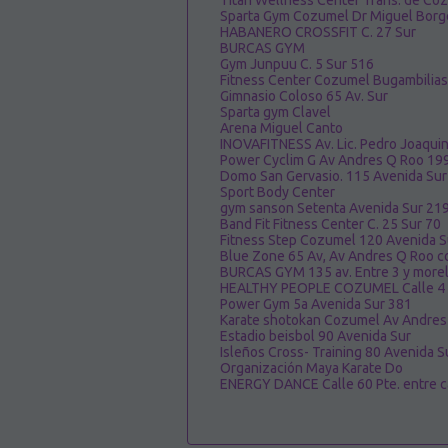
Titan Wellness Center Trans. de Co
Sparta Gym Cozumel Dr Miguel Borg
HABANERO CROSSFIT C. 27 Sur
BURCAS GYM
Gym Junpuu C. 5 Sur 516
Fitness Center Cozumel Bugambilias
Gimnasio Coloso 65 Av. Sur
Sparta gym Clavel
Arena Miguel Canto
INOVAFITNESS Av. Lic. Pedro Joaqui
Power Cyclim G Av Andres Q Roo 19
Domo San Gervasio. 115 Avenida Sur
Sport Body Center
gym sanson Setenta Avenida Sur 21
Band Fit Fitness Center C. 25 Sur 70
Fitness Step Cozumel 120 Avenida S
Blue Zone 65 Av, Av Andres Q Roo c
BURCAS GYM 135 av. Entre 3 y morel
HEALTHY PEOPLE COZUMEL Calle 4 
Power Gym 5a Avenida Sur 381
Karate shotokan Cozumel Av Andres 
Estadio beisbol 90 Avenida Sur
Isleños Cross- Training 80 Avenida Su
Organización Maya Karate Do
ENERGY DANCE Calle 60 Pte. entre ca