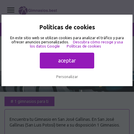
Políticas de cookies
/
San José Gallinas
Home
/
Gimnasios
/
San Luis Potosí
En este sitio web se utilizan cookies para analizar el tráfico y para
ofrecer anuncios personalizados.
Descubra cómo recoge y usa
los datos Google
Políticas de cookies
Mejor Gimnasio en San José
Gallinas 🥇
aceptar
Personalizar
#
1 gimnasios para ti
Encuentra tu Gimnasio en San José Gallinas. En San José
Gallinas (San Luis Potosí) tiene a su disposición 1 Gimnasios.