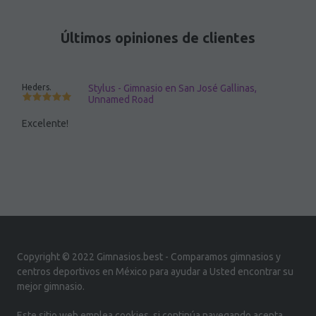
Últimos opiniones de clientes
Heders.
Stylus - Gimnasio en San José Gallinas,
Unnamed Road
Excelente!
Copyright © 2022 Gimnasios.best - Comparamos gimnasios y
centros deportivos en México para ayudar a Usted encontrar su
mejor gimnasio.
Este sitio web emplea cookies, si continúa navegando acepta