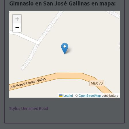
Gimnasio en San José Gallinas en mapa:
+
−
Leaflet
|
©
OpenStreetMap
contributors
Stylus Unnamed Road