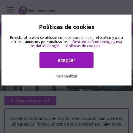
Políticas de cookies
/
San José del Cabo
Home
/
Gimnasios
/
Baja California Sur
En este sitio web se utilizan cookies para analizar el tráfico y para
ofrecer anuncios personalizados.
Descubra cómo recoge y usa
los datos Google
Políticas de cookies
Mejor Gimnasio en San José del
Cabo 🥇
aceptar
Personalizar
#
45 gimnasios para ti
Encuentra tu Gimnasio en San José del Cabo. En San José del
Cabo (Baja California Sur) tiene a su disposición 45 Gimnasios.