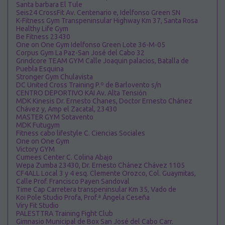
Santa barbara El Tule
Seis24 CrossFit Av. Centenario e, Idelfonso Green SN
K-Fitness Gym Transpeninsular Highway Km 37, Santa Rosa
Healthy Life Gym
Be Fitness 23430
One on One Gym Idelfonso Green Lote 36-M-05
Corpus Gym La Paz-San José del Cabo 32
Grindcore TEAM GYM Calle Joaquin palacios, Batalla de
Puebla Esquina
Stronger Gym Chulavista
DC United Cross Training P.º de Barlovento s/n
CENTRO DEPORTIVO KAI Av. Alta Tensión
MDK Kinesis Dr. Ernesto Chanes, Doctor Ernesto Chánez
Chávez y, Amp el Zacatal, 23430
MASTER GYM Sotavento
MDK Futugym
Fitness cabo lifestyle C. Ciencias Sociales
One on One Gym
Victory GYM
Cumees Center C. Colina Abajo
Wepa Zumba 23430, Dr. Ernesto Chánez Chávez 1105
CF4ALL Local 3 y 4 esq. Clemente Orozco, Col. Guaymitas,
Calle Prof. Francisco Payen Sandoval
Time Cap Carretera transpeninsular Km 35, Vado de
Koi Pole Studio Profa, Prof.ª Ángela Ceseña
Viry Fit Studio
PALESTTRA Training Fight Club
Gimnasio Municipal de Box San José del Cabo Carr.