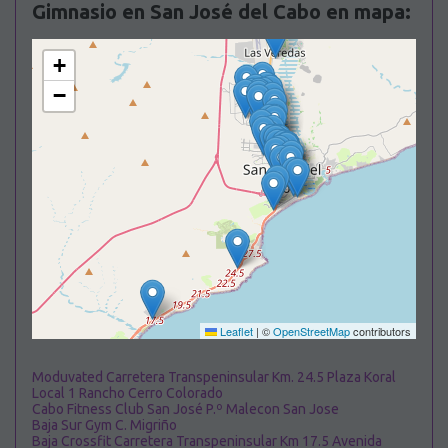
Gimnasio en San José del Cabo en mapa:
+
−
Leaflet
|
©
OpenStreetMap
contributors
Moduvated Carretera Transpeninsular Km. 24.5 Plaza Koral
Local 1 Rancho Cerro Colorado
Cabo Fitness Club San José P.º Malecon San Jose
Baja Sur Gym C. Migriño
Baja Crossfit Carretera Transpeninsular Km 17.5 Avenida