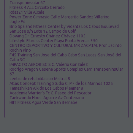
Transpeninsular 67
Fitness 4 ALL Circuito Cerrado
Rdas21 Villa Alcala
Power Zone Gimnasio Calle Margarito Sandez Villarino
Jugle Fit
Brio Spa and Fitness Center by Vidanta Los Cabos Boulevad
San Jose s/n Lote 12 Campo de Golf
Doyang Dr. Ernesto Chánez Chávez 1105
Lifestyle Fitness Center Playa Punta Arenas 350
CENTRO DEPORTIVO Y CULTURAL MR ZACATAL Prof. Jacinto
Rochin Pino
F45 Training San Jose del Cabo Cabo San Lucas-San José del
Cabo 3C
IMPACTO AEROBISC'S C. Valerio González
Rodrigo Aragon Cesena Sports Complex Carr. Transpeninsular
67
centro de rehabilitacion Mistral 8
Atlas Concept Training Studio C. P.º de los Marinos 1025
Tamashiikan Aikido Los Cabos Pleamar 8
Academia Warrior's Fc C. Paseo del Pescador
Taekwondo Hnos. Aguirre Av Centenario
HIIT Fitness Agua Verde San Bernabe