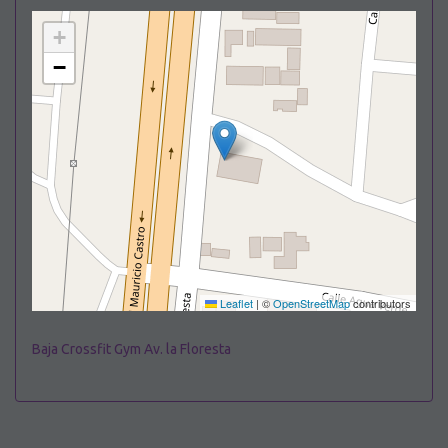
+
−
Leaflet
|
©
OpenStreetMap
contributors
Baja Crossfit Gym Av. la Floresta