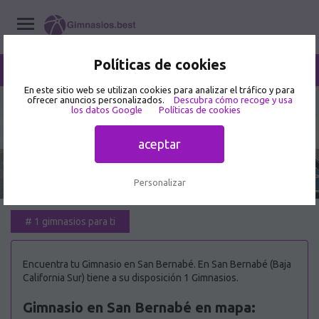
Políticas de cookies
/
San Bernabé
Home
/
Gimnasios
/
Baja California Sur
En este sitio web se utilizan cookies para analizar el tráfico y para
ofrecer anuncios personalizados.
Descubra cómo recoge y usa
los datos Google
Políticas de cookies
Mejor Gimnasio en San Bernabé 🥇
aceptar
Personalizar
#
1 gimnasios para ti
Encuentra tu Gimnasio en San Bernabé. En San Bernabé (Baja
California Sur) tiene a su disposición 1 Gimnasios.
Gimnasio en San Bernabé en mapa: