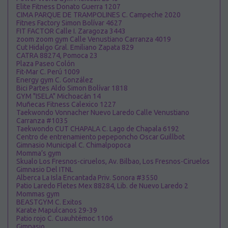
Elite Fitness Donato Guerra 1207
CIMA PARQUE DE TRAMPOLINES C. Campeche 2020
Fitnes Factory Simon Bolívar 4627
FIT FACTOR Calle I. Zaragoza 3443
zoom zoom gym Calle Venustiano Carranza 4019
Cut Hidalgo Gral. Emiliano Zapata 829
CATRA 88274, Pomoca 23
Plaza Paseo Colón
Fit-Mar C. Perú 1009
Energy gym C. González
Bici Partes Aldo Simon Bolívar 1818
GYM "ISELA" Michoacán 14
Muñecas Fitness Calexico 1227
Taekwondo Vonnacher Nuevo Laredo Calle Venustiano
Carranza #1035
Taekwondo CUT CHAPALA C. Lago de Chapala 6192
Centro de entrenamiento pepeponcho Oscar Guillbot
Gimnasio Municipal C. Chimalpopoca
Momma’s gym
Skualo Los Fresnos-ciruelos, Av. Bilbao, Los Fresnos-Ciruelos
Gimnasio Del ITNL
Alberca La Isla Encantada Priv. Sonora #3550
Patio Laredo Fletes Mex 88284, Lib. de Nuevo Laredo 2
Mommas gym
BEASTGYM C. Exitos
Karate Mapulcanos 29-39
Patio rojo C. Cuauhtémoc 1106
Gimnasio