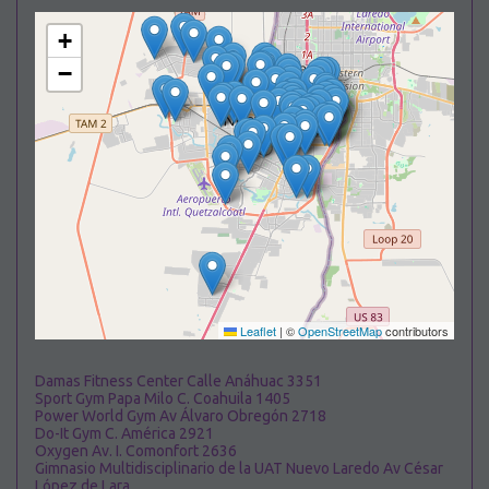
+
−
Leaflet
|
©
OpenStreetMap
contributors
Damas Fitness Center Calle Anáhuac 3351
Sport Gym Papa Milo C. Coahuila 1405
Power World Gym Av Álvaro Obregón 2718
Do-It Gym C. América 2921
Oxygen Av. I. Comonfort 2636
Gimnasio Multidisciplinario de la UAT Nuevo Laredo Av César
López de Lara