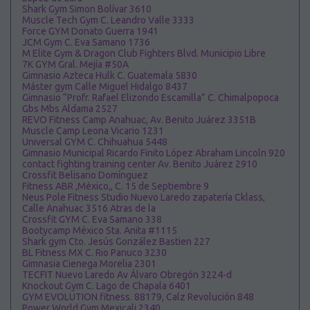
Shark Gym Simon Bolívar 3610
Muscle Tech Gym C. Leandro Valle 3333
Force GYM Donato Guerra 1941
JCM Gym C. Eva Samano 1736
M Elite Gym & Dragon Club Fighters Blvd. Municipio Libre
7K GYM Gral. Mejía #50A
Gimnasio Azteca Hulk C. Guatemala 5830
Máster gym Calle Miguel Hidalgo 8437
Gimnasio “Profr. Rafael Elizondo Escamilla” C. Chimalpopoca
Gbs Mbs Aldama 2527
REVO Fitness Camp Anahuac, Av. Benito Juárez 3351B
Muscle Camp Leona Vicario 1231
Universal GYM C. Chihuahua 5448
Gimnasio Municipal Ricardo Finito López Abraham Lincoln 920
contact fighting training center Av. Benito Juárez 2910
Crossfit Belisario Domínguez
Fitness ABR ,México,, C. 15 de Septiembre 9
Neus Pole Fitness Studio Nuevo Laredo zapatería Cklass,
Calle Anahuac 3516 Atras de la
Crossfit GYM C. Eva Samano 338
Bootycamp México Sta. Anita #1115
Shark gym Cto. Jesús González Bastien 227
BL Fitness MX C. Rio Panuco 3230
Gimnasia Cienega Morelia 2301
TECFIT Nuevo Laredo Av Álvaro Obregón 3224-d
Knockout Gym C. Lago de Chapala 6401
GYM EVOLUTION fitness. 88179, Calz Revolución 848
Power World Gym Mexicali 2340