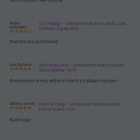
dos niñas pero vale la pena.
Angie
Cut Hidalgo - Gimnasio en Nuevo Laredo, Gral.
González
Emiliano Zapata 829
Maestro muy profesional
Luis De Leon
Bici Partes Aldo - Gimnasio en Nuevo Laredo,
Simon Bolívar 1818
Buena persona muy amble el dueño y trabajan muy bien
alberto torres
Muscle Camp - Gimnasio en Nuevo Laredo,
Leona Vicario 1231
Buen lugar