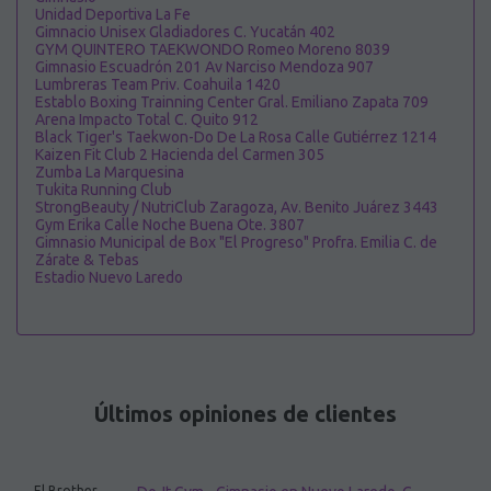
Unidad Deportiva La Fe
Gimnacio Unisex Gladiadores C. Yucatán 402
GYM QUINTERO TAEKWONDO Romeo Moreno 8039
Gimnasio Escuadrón 201 Av Narciso Mendoza 907
Lumbreras Team Priv. Coahuila 1420
Establo Boxing Trainning Center Gral. Emiliano Zapata 709
Arena Impacto Total C. Quito 912
Black Tiger's Taekwon-Do De La Rosa Calle Gutiérrez 1214
Kaizen Fit Club 2 Hacienda del Carmen 305
Zumba La Marquesina
Tukita Running Club
StrongBeauty / NutriClub Zaragoza, Av. Benito Juárez 3443
Gym Erika Calle Noche Buena Ote. 3807
Gimnasio Municipal de Box "El Progreso" Profra. Emilia C. de
Zárate & Tebas
Estadio Nuevo Laredo
Últimos opiniones de clientes
El Brother