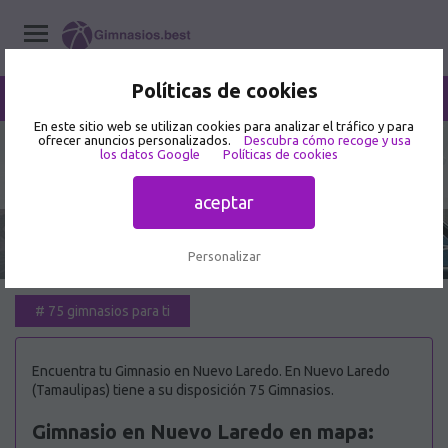
Políticas de cookies
/
Nuevo Laredo
Home
/
Gimnasios
/
Tamaulipas
En este sitio web se utilizan cookies para analizar el tráfico y para
ofrecer anuncios personalizados.
Descubra cómo recoge y usa
los datos Google
Políticas de cookies
Mejor Gimnasio en Nuevo Laredo 🥇
aceptar
Personalizar
#
75 gimnasios para ti
Encuentra tu Gimnasio en Nuevo Laredo. En Nuevo Laredo
(Tamaulipas) tiene a su disposición 75 Gimnasios.
Gimnasio en Nuevo Laredo en mapa: