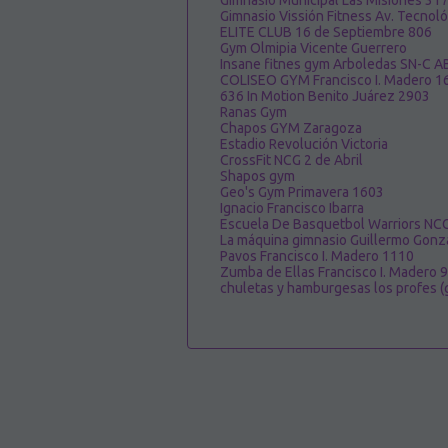
Gimnasio Municipal Las Misiones 31
Gimnasio Vissión Fitness Av. Tecnol
ELITE CLUB 16 de Septiembre 806
Gym Olmipia Vicente Guerrero
Insane fitnes gym Arboledas SN-
COLISEO GYM Francisco I. Madero 1
636 In Motion Benito Juárez 2903
Ranas Gym
Chapos GYM Zaragoza
Estadio Revolución Victoria
CrossFit NCG 2 de Abril
Shapos gym
Geo's Gym Primavera 1603
Ignacio Francisco Ibarra
Escuela De Basquetbol Warriors NCG
La máquina gimnasio Guillermo Gon
Pavos Francisco I. Madero 1110
Zumba de Ellas Francisco I. Madero 
chuletas y hamburgesas los profes (