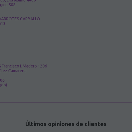
789, Del Alamo 4400
ógico 508
C ABARROTES CARBALLO
613
 Francisco I. Madero 1206
zález Camarena
906
geo)
Últimos opiniones de clientes