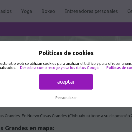
asios
Yoga
Boxeo
Entrenadores personales
Ce
as Grandes 🥇
Políticas de cookies
 este sitio web se utilizan cookies para analizar el tráfico y para ofrecer anunc
alizados.
Descubra cómo recoge y usa los datos Google
Políticas de co
aceptar
Personalizar
s Grandes. En Nuevo Casas Grandes (Chihuahua) tiene a su disposición 
s Grandes en mapa: