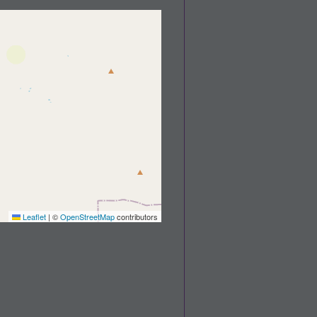
Leaflet
|
©
OpenStreetMap
contributors