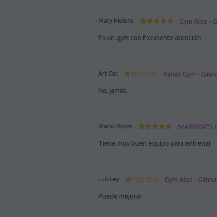
Mary Melero
Gym Alos - 
Es un gym con Excelente atención
Art Cat
Ranas Gym - Gimn
No, jamás.
Mario Rosas
WARRIOR"S G
Tiene muy buen equipo para entrenar
Luis Ley
Gym Alos - Gimna
Puede mejorar