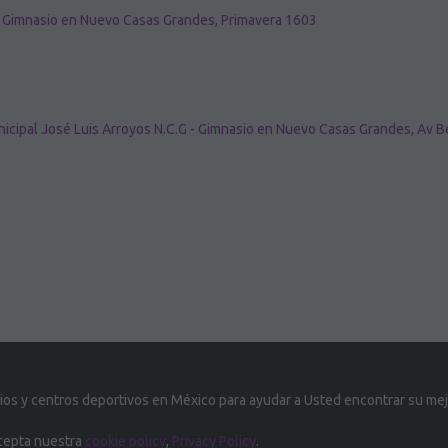
 Gimnasio en Nuevo Casas Grandes, Primavera 1603
icipal José Luis Arroyos N.C.G - Gimnasio en Nuevo Casas Grandes, Av B
s y centros deportivos en México para ayudar a Usted encontrar su mej
acepta nuestra
cookie policy
,
Privacy Policy
.