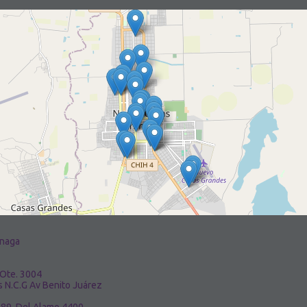
inaga
 Ote. 3004
s N.C.G Av Benito Juárez