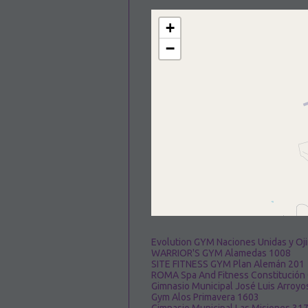
+
−
Evolution GYM Naciones Unidas y Oj
WARRIOR'S GYM Alamedas 1008
SITE FITNESS GYM Plan Alemán 201
ROMA Spa And Fitness Constitución
Gimnasio Municipal José Luis Arroyo
Gym Alos Primavera 1603