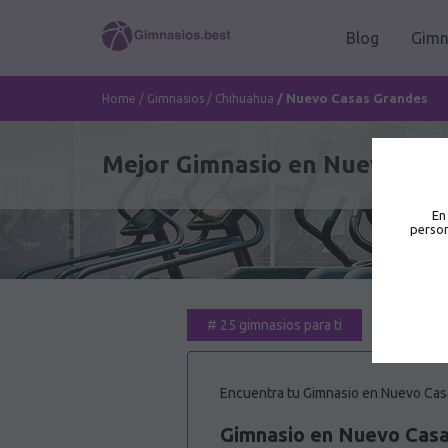
Blog
Gimn
/
Nuevo Casas Grandes
Home
/
Gimnasios
/
Chihuahua
Mejor Gimnasio en Nuevo Cas
En
person
#
25 gimnasios para ti
Encuentra tu Gimnasio en Nuevo Casa
Gimnasio en Nuevo Casa