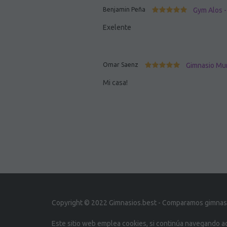
Benjamin Peña
Gym Alos -
Exelente
Omar Saenz
Gimnasio Mun
Mi casa!
Copyright © 2022 Gimnasios.best - Comparamos gimnasio
Este sitio web emplea cookies, si continúa navegando 