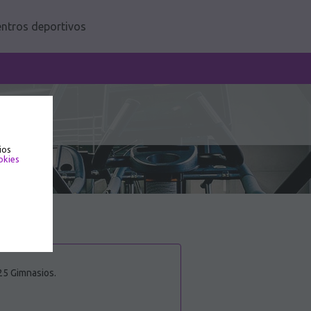
ntros deportivos
ios
okies
25 Gimnasios.