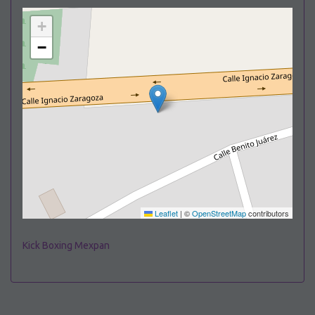
+
−
Leaflet
|
©
OpenStreetMap
contributors
Kick Boxing Mexpan