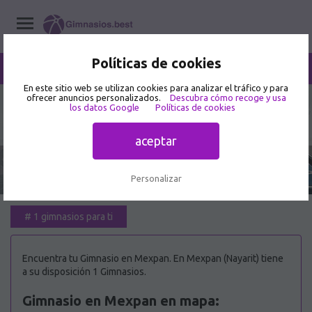
Políticas de cookies
/
Mexpan
Home
/
Gimnasios
/
Nayarit
En este sitio web se utilizan cookies para analizar el tráfico y para
ofrecer anuncios personalizados.
Descubra cómo recoge y usa
los datos Google
Políticas de cookies
Mejor Gimnasio en Mexpan 🥇
aceptar
Personalizar
#
1 gimnasios para ti
Encuentra tu Gimnasio en Mexpan. En Mexpan (Nayarit) tiene
a su disposición 1 Gimnasios.
Gimnasio en Mexpan en mapa: