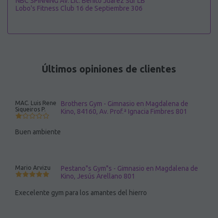
NBC SPINNING Av. Lic. Benito Juárez Sur LB
Lobo's Fitness Club 16 de Septiembre 306
Últimos opiniones de clientes
MAC. Luis Rene
Brothers Gym - Gimnasio en Magdalena de
Siqueiros P.
Kino, 84160, Av. Prof.ª Ignacia Fimbres 801
Buen ambiente
Mario Arvizu
Pestano"s Gym"s - Gimnasio en Magdalena de
Kino, Jesús Arellano 801
Execelente gym para los amantes del hierro