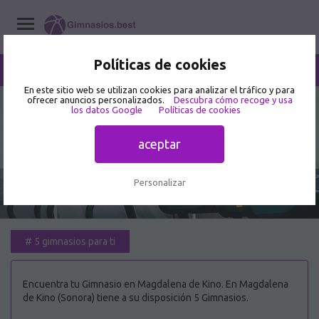
Políticas de cookies
/
Magdalena de Kino
Home
/
Gimnasios
/
Sonora
En este sitio web se utilizan cookies para analizar el tráfico y para
ofrecer anuncios personalizados.
Descubra cómo recoge y usa
los datos Google
Políticas de cookies
Mejor Gimnasio en Magdalena de
Kino 🥇
aceptar
Personalizar
#
5 gimnasios para ti
Encuentra tu Gimnasio en Magdalena de Kino. En Magdalena
de Kino (Sonora) tiene a su disposición 5 Gimnasios.