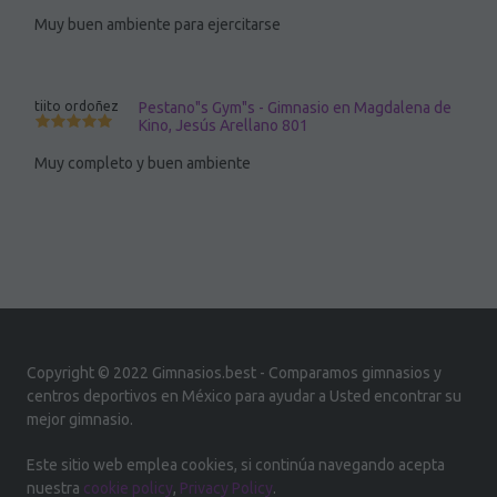
Muy buen ambiente para ejercitarse
tiito ordoñez
Pestano"s Gym"s - Gimnasio en Magdalena de
Kino, Jesús Arellano 801
Muy completo y buen ambiente
Copyright © 2022 Gimnasios.best - Comparamos gimnasios y
centros deportivos en México para ayudar a Usted encontrar su
mejor gimnasio.
Este sitio web emplea cookies, si continúa navegando acepta
nuestra
cookie policy
,
Privacy Policy
.