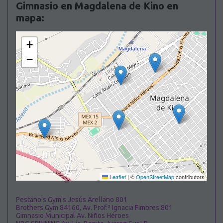
Gimnasio en Magdalena de Kino en
mapa:
+
−
Leaflet
|
©
OpenStreetMap
contributors
Pestano's Gym's Jesús Arellano 801
Brothers Gym 84160, Av. Prof.ª Ignacia Fimbres 801
Gimnasio Municipal Av. Niños Héroes