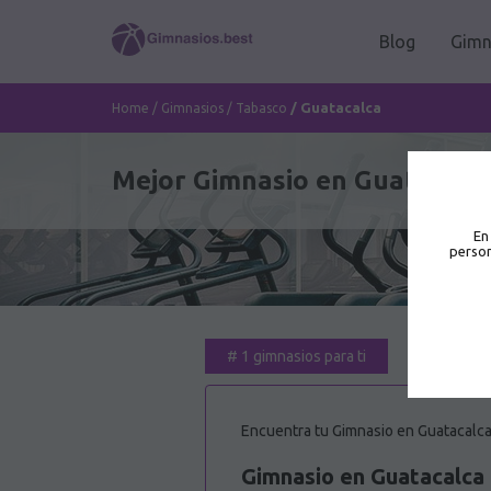
Blog
Gimn
/
Guatacalca
Home
/
Gimnasios
/
Tabasco
Mejor Gimnasio en Guatacalca
En
person
#
1 gimnasios para ti
Encuentra tu Gimnasio en Guatacalca.
Gimnasio en Guatacalca