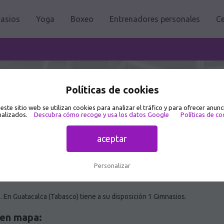
asios
Yoga
Boxeo
Entrenadores personales
Ce
 🥇
Políticas de cookies
 este sitio web se utilizan cookies para analizar el tráfico y para ofrecer anunc
alizados.
Descubra cómo recoge y usa los datos Google
Políticas de co
aceptar
Personalizar
 En Guatacalca (Tabasco) tiene a su disposición 1 Gimnasios.
 en mapa: