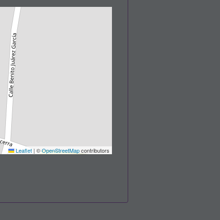
Leaflet
|
©
OpenStreetMap
contributors