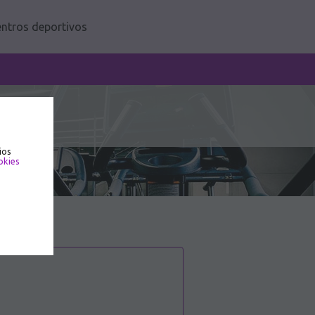
ntros deportivos
ios
okies