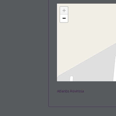
+
−
Atlantis Rovirosa