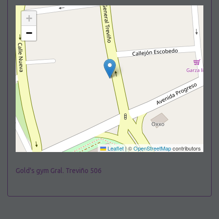
+
−
Leaflet
|
©
OpenStreetMap
contributors
Gold's gym Gral. Treviño 506