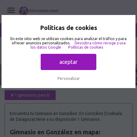
Políticas de cookies
/
González
Home
/
Gimnasios
/
Coahuila de Zaragoza
En este sitio web se utilizan cookies para analizar el tráfico y para
ofrecer anuncios personalizados.
Descubra cómo recoge y usa
los datos Google
Políticas de cookies
Mejor Gimnasio en González 🥇
aceptar
Personalizar
#
1 gimnasios para ti
Encuentra tu Gimnasio en González. En González (Coahuila
de Zaragoza) tiene a su disposición 1 Gimnasios.
Gimnasio en González en mapa: