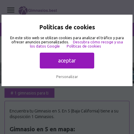
Políticas de cookies
/
5
Home
/
Gimnasios
/
Baja California
En este sitio web se utilizan cookies para analizar el tráfico y para
ofrecer anuncios personalizados.
Descubra cómo recoge y usa
los datos Google
Políticas de cookies
Mejor Gimnasio en 5 🥇
aceptar
Personalizar
#
1 gimnasios para ti
Encuentra tu Gimnasio en 5. En 5 (Baja California) tiene a su
disposición 1 Gimnasios.
Gimnasio en 5 en mapa: