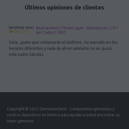
Últimos opiniones de clientes
berelinda reyes
Best women’s fitness gym - Gimnasio en 5, P.º
del Cedro 11007
Sería , padre que contestarán el teléfono , he marcado en dos
horarios diferentes y nada de ahí en adelante no se, quizá
este padre Saludos
Copyright © 2022 Gimnasios.best - Comparamos gimnasios y
centros deportivos en México para ayudar a Usted encontrar su
mejor gimnasio.