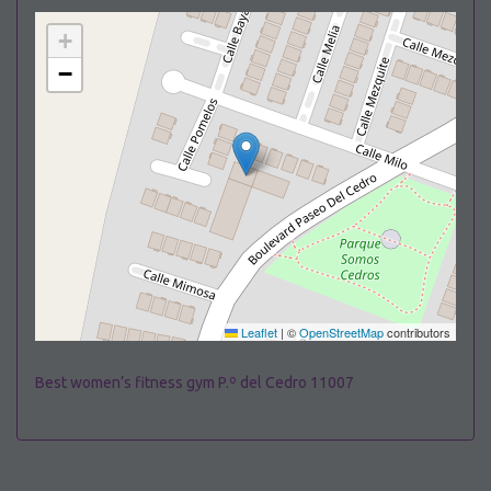
+
−
Leaflet
|
©
OpenStreetMap
contributors
Best women’s fitness gym P.º del Cedro 11007