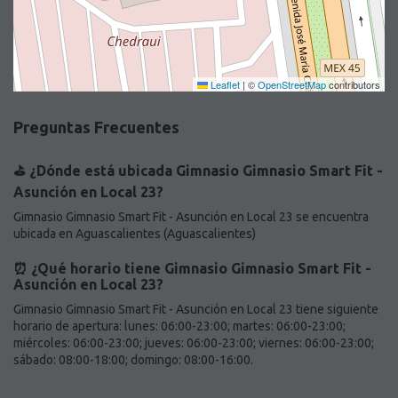
Leaflet
|
©
OpenStreetMap
contributors
Preguntas Frecuentes
⛳️ ¿Dónde está ubicada Gimnasio Gimnasio Smart Fit -
Asunción en Local 23?
Gimnasio Gimnasio Smart Fit - Asunción en Local 23 se encuentra
ubicada en Aguascalientes (Aguascalientes)
⏰ ¿Qué horario tiene Gimnasio Gimnasio Smart Fit -
Asunción en Local 23?
Gimnasio Gimnasio Smart Fit - Asunción en Local 23 tiene siguiente
horario de apertura: lunes: 06:00-23:00; martes: 06:00-23:00;
miércoles: 06:00-23:00; jueves: 06:00-23:00; viernes: 06:00-23:00;
sábado: 08:00-18:00; domingo: 08:00-16:00.