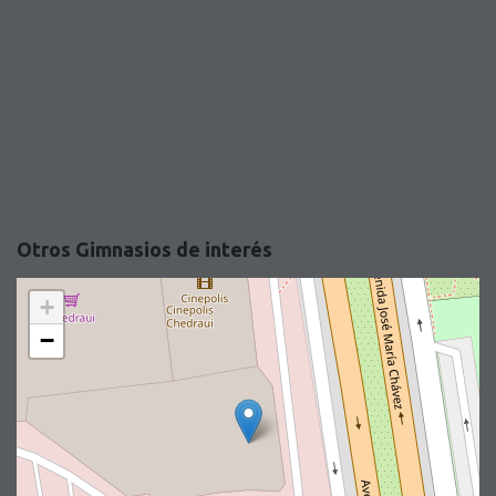
Otros Gimnasios de interés
+
−