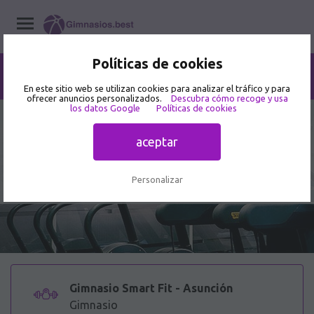
Políticas de cookies
Home
/
Gimnasios
/
Aguascalientes
/
Aguascalientes
/
Gimnasio Smart Fit - Asunción
En este sitio web se utilizan cookies para analizar el tráfico y para
ofrecer anuncios personalizados.
Descubra cómo recoge y usa
los datos Google
Políticas de cookies
3.5
322 opiniones de usuarios
aceptar
Gimnasio Smart Fit - Asunción -
Gimnasio en Local 23
Personalizar
Gimnasio Smart Fit - Asunción
Gimnasio