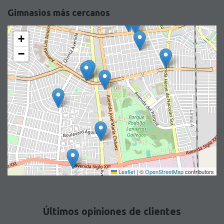
Gimnasios más cercanos
+
−
Leaflet
|
©
OpenStreetMap
contributors
Últimos opiniones de clientes