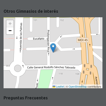
Otros Gimnasios de interés
+
−
Leaflet
|
©
OpenStreetMap
contributors
Preguntas Frecuentes