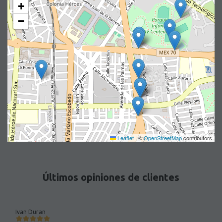
+
−
Leaflet
|
©
OpenStreetMap
contributors
Últimos opiniones de clientes
Ivan Duran