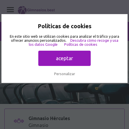
Políticas de cookies
Home
/
Gimnasios
/
Aguascalientes
/
Aguascalientes
/
Gimnasio Hércules
En este sitio web se utilizan cookies para analizar el tráfico y para
ofrecer anuncios personalizados.
Descubra cómo recoge y usa
los datos Google
Políticas de cookies
4.4
7 opiniones de usuarios
aceptar
Gimnasio Hércules - Gimnasio en
Prol. Pirul 203
Personalizar
Gimnasio Hércules
Gimnasio