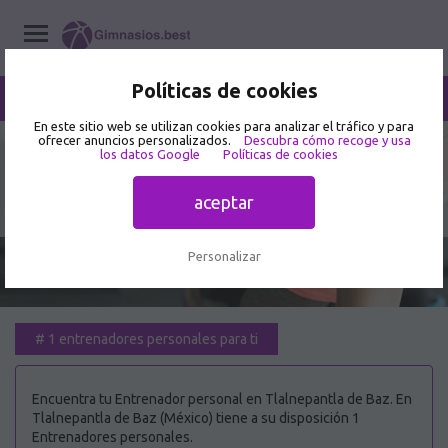
Políticas de cookies
/
Tlalnepantla de Baz
Home
/
Entrenadores personales
/
México
En este sitio web se utilizan cookies para analizar el tráfico y para
ofrecer anuncios personalizados.
Descubra cómo recoge y usa
los datos Google
Políticas de cookies
Mejor Entrenador personal en
Tlalnepantla de Baz 🥇
aceptar
Personalizar
#
1 entrenadores personales para ti
Encuentra tu Entrenador personal en Tlalnepantla de Baz. En
Tlalnepantla de Baz (México) tiene a su disposición 1
Entrenadores personales.