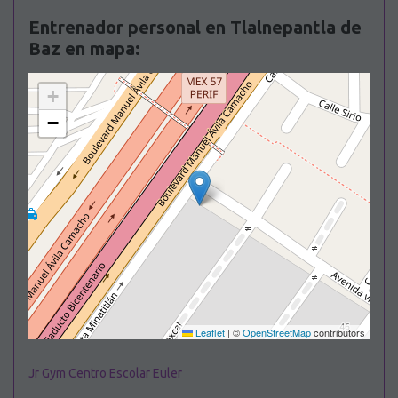
Entrenador personal en Tlalnepantla de
Baz en mapa:
+
−
Leaflet
|
©
OpenStreetMap
contributors
Jr Gym Centro Escolar Euler