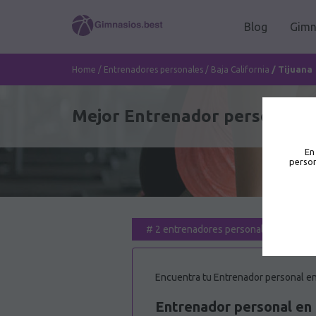
Blog
Gimn
/
Tijuana
Home
/
Entrenadores personales
/
Baja California
Mejor Entrenador personal en
En
person
#
2 entrenadores personales para ti
Encuentra tu Entrenador personal en 
Entrenador personal en 