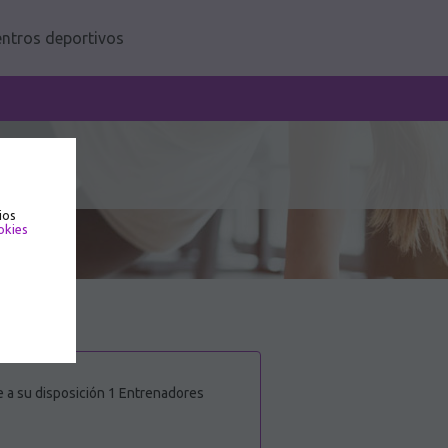
ntros deportivos
ios
okies
e a su disposición 1 Entrenadores