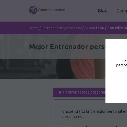
Blog
Gimn
/
San Nicolá
Home
/
Entrenadores personales
/
Nuevo León
Mejor Entrenador personal en
En
person
#
1 entrenadores personales para ti
Encuentra tu Entrenador personal en 
personales.