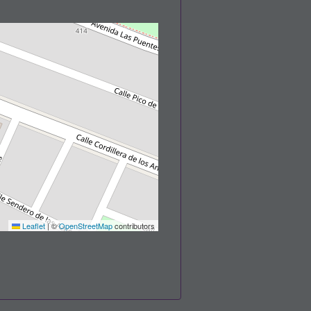
Leaflet
|
©
OpenStreetMap
contributors