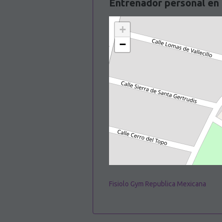
Entrenador personal en 
+
−
Fisiolo Gym Republica Mexicana