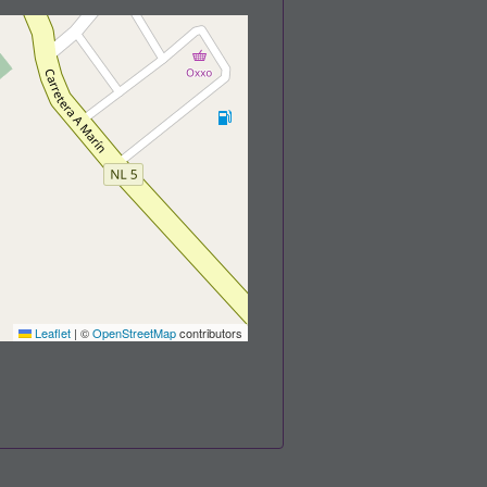
Leaflet
|
©
OpenStreetMap
contributors