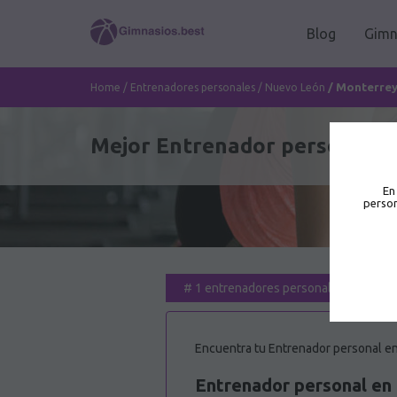
Blog
Gimn
/
Monterre
Home
/
Entrenadores personales
/
Nuevo León
Mejor Entrenador personal e
En
person
#
1 entrenadores personales para ti
Encuentra tu Entrenador personal en
Entrenador personal en