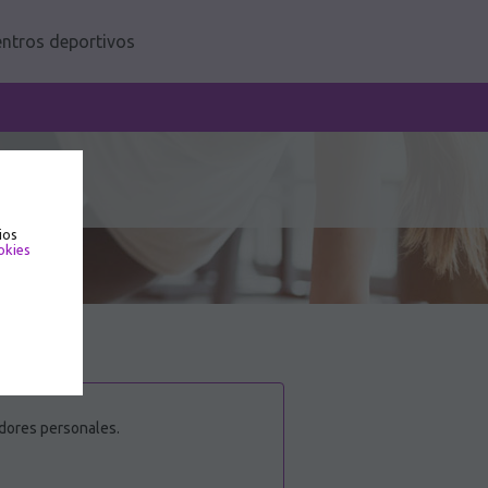
ntros deportivos
ios
okies
adores personales.