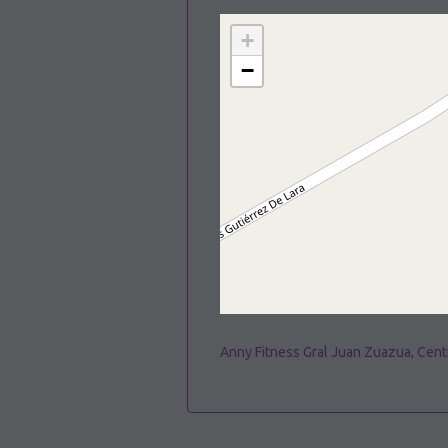
+
−
Anny Fitness Gral Juan Zuazua, Cent