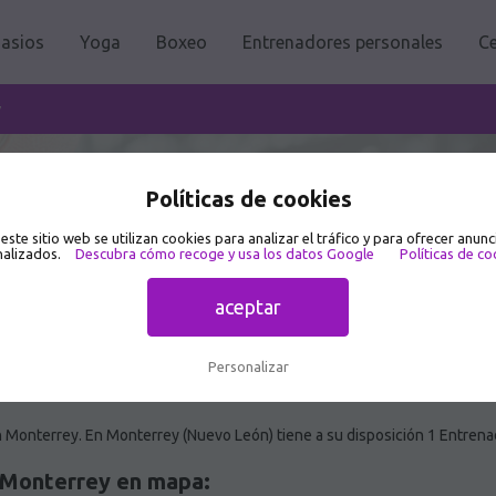
asios
Yoga
Boxeo
Entrenadores personales
Ce
y
n Monterrey 🥇
Políticas de cookies
 este sitio web se utilizan cookies para analizar el tráfico y para ofrecer anunc
alizados.
Descubra cómo recoge y usa los datos Google
Políticas de co
aceptar
Personalizar
 Monterrey. En Monterrey (Nuevo León) tiene a su disposición 1 Entren
 Monterrey en mapa: