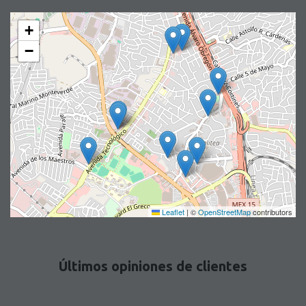
+
−
Leaflet
|
©
OpenStreetMap
contributors
Últimos opiniones de clientes