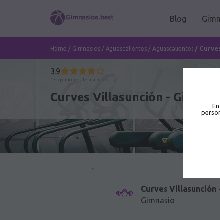
Blog
Gimn
/
Curves
Home
/
Gimnasios
/
Aguascalientes
/
Aguascalientes
3.9
13 opiniones de usuarios
Curves Villasunción - Gimnasi
En
person
Curves Villasunción 
Gimnasio