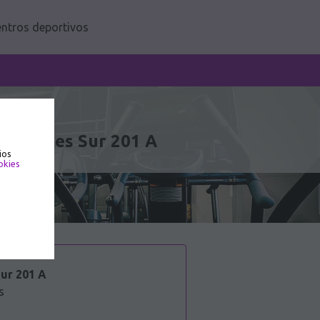
ntros deportivos
calientes Sur 201 A
ios
okies
ur 201 A
s