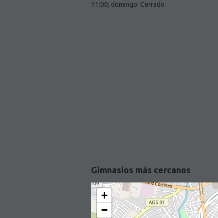
11:00; domingo: Cerrado.
Gimnasios más cercanos
+
−