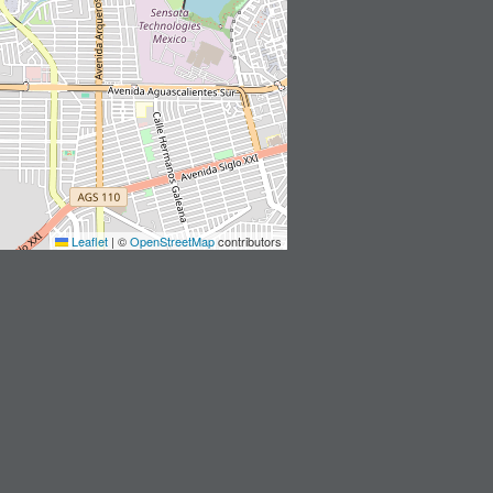
Leaflet
|
©
OpenStreetMap
contributors