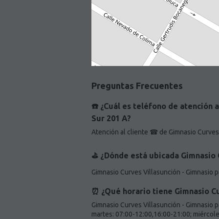
Preguntas Frecuentes
☎️ ¿Cuál es teléfono de atención 
Sur 201 A?
Atención al cliente ☎ de Gimnasio Curves
⛳️ ¿Dónde está ubicada Gimnasio 
Gimnasio Curves Villasunción - Gimnasio 
⏰ ¿Qué horario tiene Gimnasio Cu
Gimnasio Curves Villasunción - Gimnasio p
martes: 07:00-12:00,16:00-21:00; miércole