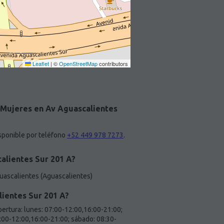
Leaflet
|
©
OpenStreetMap
contributors
a Mujeres en Av Aguascalientes
sponible por teléfono
+52 449 978 7273
.
alientes Sur 201 A?
uascalientes (Aguascalientes)
lientes Sur 201 A?
pertura: lunes: 07:00-12:00,16:00-21:00;
7:00-12:00,16:00-21:00; sábado: 08:30-