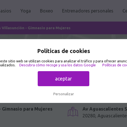
asios
Yoga
Boxeo
Entrenadores personales
Ce
 Villasunción - Gimnasio para Mujeres
Políticas de cookies
o para Mujeres - Gimnasio en Av Aguas
 este sitio web se utilizan cookies para analizar el tráfico y para ofrecer anunc
alizados.
Descubra cómo recoge y usa los datos Google
Políticas de co
aceptar
Personalizar
- Gimnasio para Mujeres
Av Aguascalientes S
20280, Aguascaliente