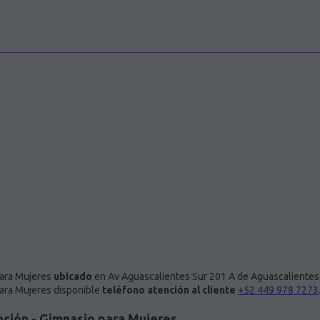
para Mujeres
ubicado
en Av Aguascalientes Sur 201 A de Aguascalientes 
para Mujeres disponible
teléfono atención al cliente
+52 449 978 7273
nción - Gimnasio para Mujeres