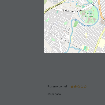
Rosario Lomelí
Muy caro