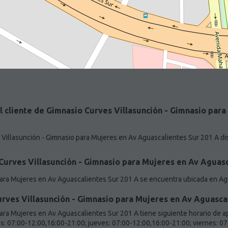
al cliente de Gimnasio Curves Villasunción - Gimnasio par
 Villasunción - Gimnasio para Mujeres en Av Aguascalientes Sur 201 A di
Curves Villasunción - Gimnasio para Mujeres en Av Aguasc
para Mujeres en Av Aguascalientes Sur 201 A se encuentra ubicada en Ag
rves Villasunción - Gimnasio para Mujeres en Av Aguasca
ara Mujeres en Av Aguascalientes Sur 201 A tiene siguiente horario de a
s: 07:00-12:00,16:00-21:00; jueves: 07:00-12:00,16:00-21:00; viernes: 0