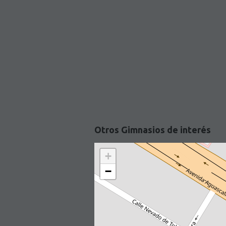
Otros Gimnasios de interés
+
−