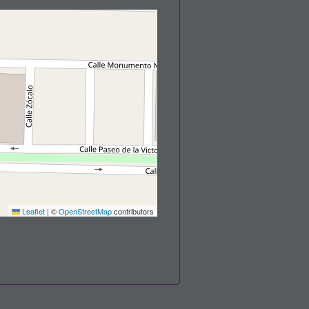
Leaflet
|
©
OpenStreetMap
contributors