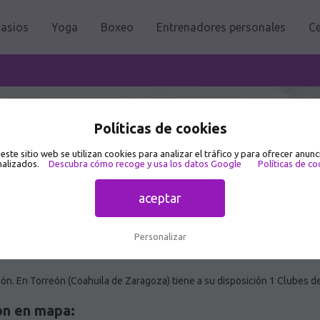
asios
Yoga
Boxeo
Entrenadores personales
Ce
ón 🥇
Políticas de cookies
 este sitio web se utilizan cookies para analizar el tráfico y para ofrecer anunc
alizados.
Descubra cómo recoge y usa los datos Google
Políticas de co
aceptar
Personalizar
ón. En Torreón (Coahuila de Zaragoza) tiene a su disposición 1 Clubes d
ón en mapa: