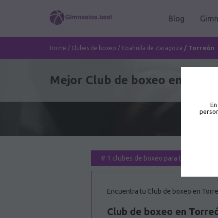
Blog
Gimn
/
Torreón
Home
/
Clubes de boxeo
/
Coahuila de Zaragoza
Mejor Club de boxeo en Torre
En
person
#
1 clubes de boxeo para ti
Encuentra tu Club de boxeo en Torre
Club de boxeo en Torre