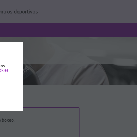
ntros deportivos
ios
okies
e boxeo.