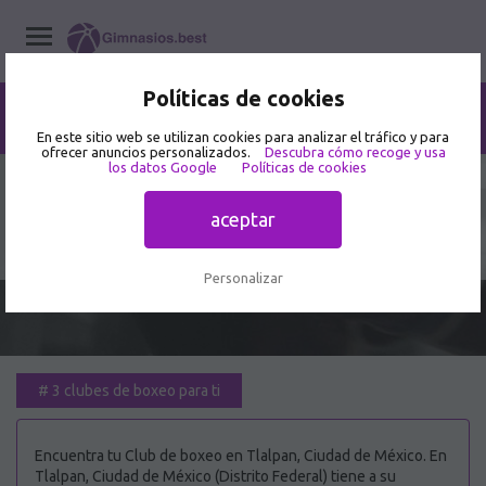
Políticas de cookies
Home
/
Clubes de boxeo
/
Distrito Federal
/
Tlalpan, Ciudad de México
En este sitio web se utilizan cookies para analizar el tráfico y para
ofrecer anuncios personalizados.
Descubra cómo recoge y usa
los datos Google
Políticas de cookies
Mejor Club de boxeo en Tlalpan,
aceptar
Ciudad de México 🥇
Personalizar
#
3 clubes de boxeo para ti
Encuentra tu Club de boxeo en Tlalpan, Ciudad de México. En
Tlalpan, Ciudad de México (Distrito Federal) tiene a su