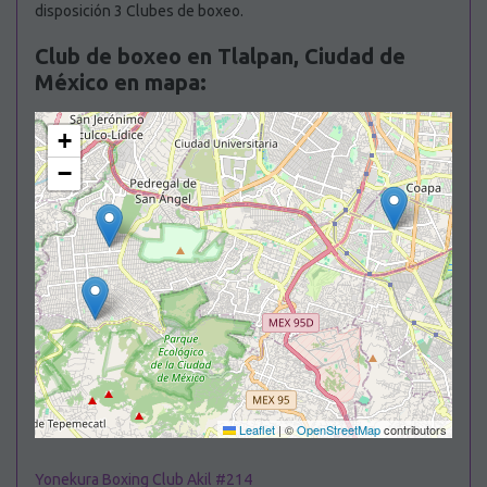
disposición 3 Clubes de boxeo.
Club de boxeo en Tlalpan, Ciudad de
México en mapa:
+
−
Leaflet
|
©
OpenStreetMap
contributors
Yonekura Boxing Club Akil #214