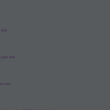
n 410
 Colón 410
lón 410