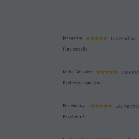
jons garcia
Los Panchos - 
Pura estrella
Michel Gonzalez
Los Panch
Exelentes maestros
Erik Montoya
Los Panchos
Excelente?