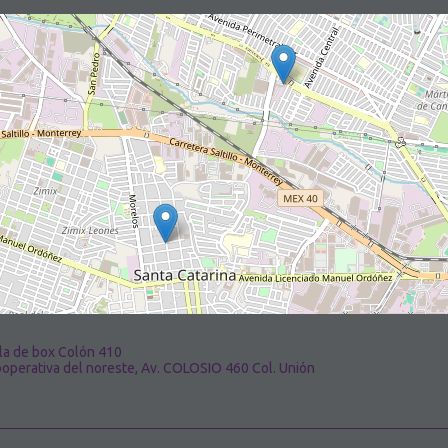
ela de box Colón 410
ooperativa del noreste, Av. COLOSIO 460 Col. Unión