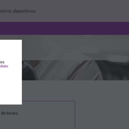
ntros deportivos
ios
okies
s de boxeo.