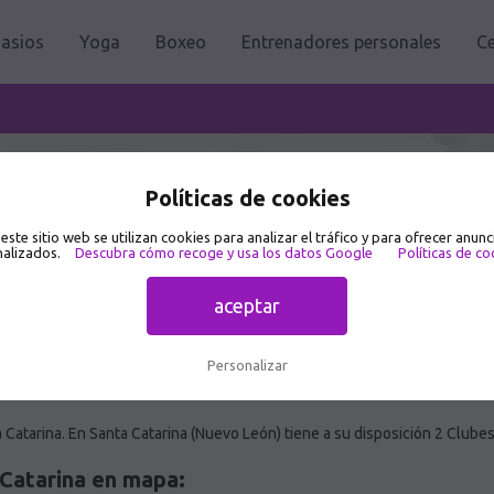
asios
Yoga
Boxeo
Entrenadores personales
Ce
 Catarina 🥇
Políticas de cookies
 este sitio web se utilizan cookies para analizar el tráfico y para ofrecer anunc
alizados.
Descubra cómo recoge y usa los datos Google
Políticas de co
aceptar
Personalizar
Catarina. En Santa Catarina (Nuevo León) tiene a su disposición 2 Clube
Catarina en mapa: