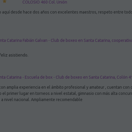
COLOSIO 460 Col. Unión
o aquí desde hace dos años con excelentes maestros, respeto entre tod
nta Catarina Fabián Galvan - Club de boxeo en Santa Catarina, cooperati
eliz asistiendo.
nta Catarina - Escuela de box - Club de boxeo en Santa Catarina, Colón 4
con amplia experiencia en el ámbito profesional y amateur , cuentan con
el primer lugar en torneos a nivel estatal, gimnasio con más alta concurr
s a nivel nacional. Ampliamente recomendable