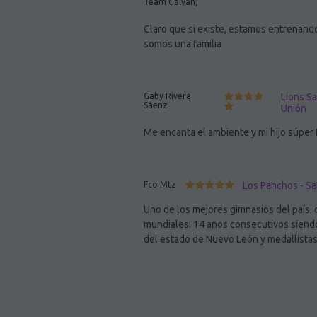
Team Galvan)
Claro que si existe, estamos entrenand
somos una familia
Gaby Rivera
Lions Sa
Sáenz
Unión
Me encanta el ambiente y mi hijo súper f
Fco Mtz
Los Panchos - Sa
Uno de los mejores gimnasios del país, 
mundiales! 14 años consecutivos siendo 
del estado de Nuevo León y medallista