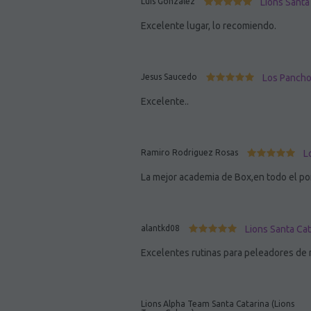
Luis Gonzalez
Lions Santa
Excelente lugar, lo recomiendo.
Jesus Saucedo
Los Panchos
Excelente..
Ramiro Rodriguez Rosas
L
La mejor academia de Box,en todo el p
alantkd08
Lions Santa Cat
Excelentes rutinas para peleadores de
Lions Alpha Team Santa Catarina (Lions