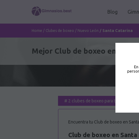
Blog
Gimn
/
Santa Catarina
Home
/
Clubes de boxeo
/
Nuevo León
Mejor Club de boxeo en Santa
En
person
#
2 clubes de boxeo para ti
Encuentra tu Club de boxeo en Santa 
Club de boxeo en Santa 