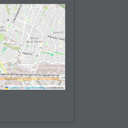
Leaflet
|
©
OpenStreetMap
contributors