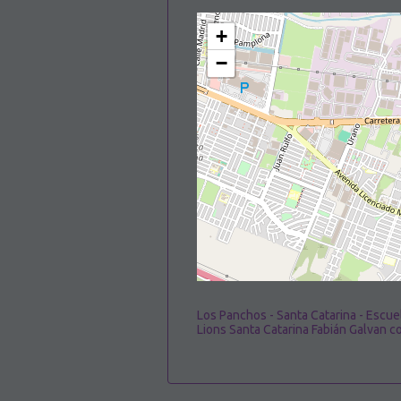
+
−
Los Panchos - Santa Catarina - Escu
Lions Santa Catarina Fabián Galvan c