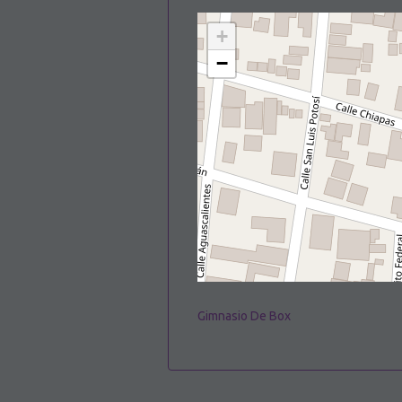
+
−
Gimnasio De Box