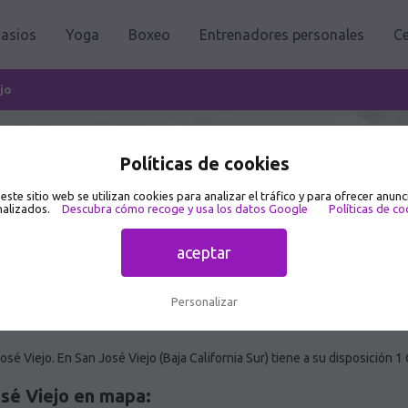
asios
Yoga
Boxeo
Entrenadores personales
Ce
jo
sé Viejo 🥇
Políticas de cookies
 este sitio web se utilizan cookies para analizar el tráfico y para ofrecer anunc
alizados.
Descubra cómo recoge y usa los datos Google
Políticas de co
aceptar
Personalizar
é Viejo. En San José Viejo (Baja California Sur) tiene a su disposición 
sé Viejo en mapa: