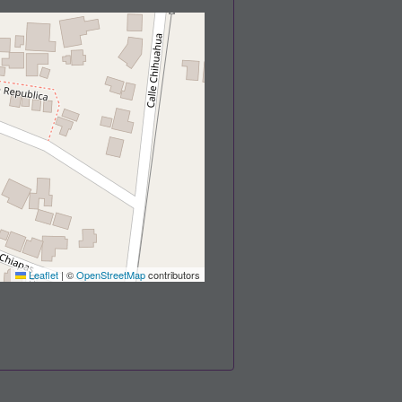
Leaflet
|
©
OpenStreetMap
contributors