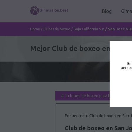
Blog
Gimn
/
San José Vie
Home
/
Clubes de boxeo
/
Baja California Sur
Mejor Club de boxeo en San Jo
En
person
#
1 clubes de boxeo para ti
Encuentra tu Club de boxeo en San Jos
Club de boxeo en San Jo