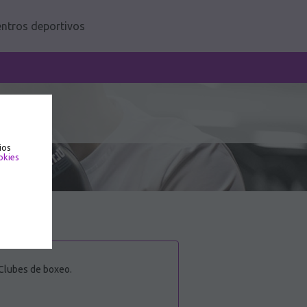
ntros deportivos
ios
okies
1 Clubes de boxeo.