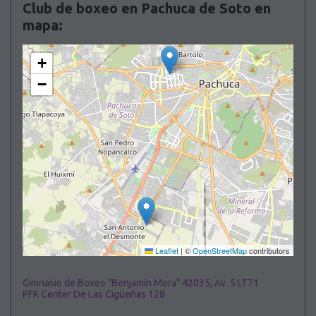
Club de boxeo en Pachuca de Soto en
mapa:
+
−
Leaflet
|
©
OpenStreetMap
contributors
Gimnasio de Boxeo "Benjamín Mora" 42035, Av. 5 LT71
PFK Center De Las Cigüeñas 128