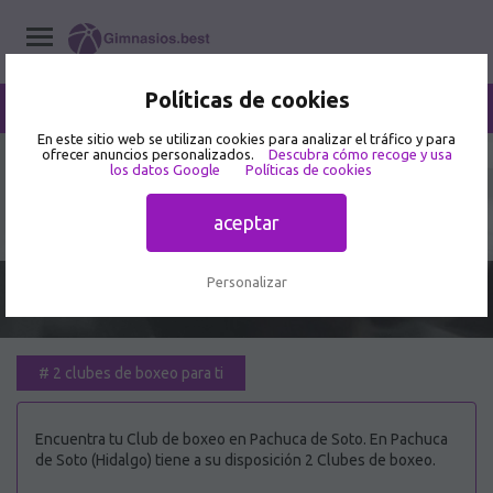
Políticas de cookies
/
Pachuca de Soto
Home
/
Clubes de boxeo
/
Hidalgo
En este sitio web se utilizan cookies para analizar el tráfico y para
ofrecer anuncios personalizados.
Descubra cómo recoge y usa
los datos Google
Políticas de cookies
Mejor Club de boxeo en Pachuca de
Soto 🥇
aceptar
Personalizar
#
2 clubes de boxeo para ti
Encuentra tu Club de boxeo en Pachuca de Soto. En Pachuca
de Soto (Hidalgo) tiene a su disposición 2 Clubes de boxeo.