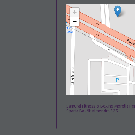
+
−
Samurai Fitness & Boxing Morelia Per
Sparta Boxfit Almendra 325