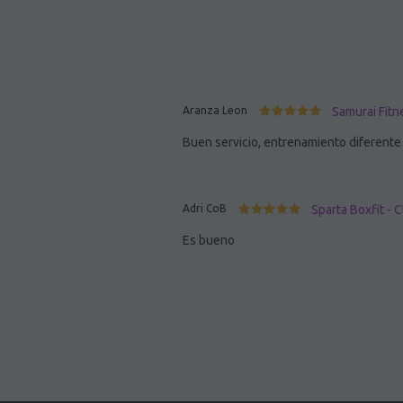
Aranza Leon
Samurai Fitn
Buen servicio, entrenamiento diferente
Adri CoB
Sparta Boxfit - 
Es bueno