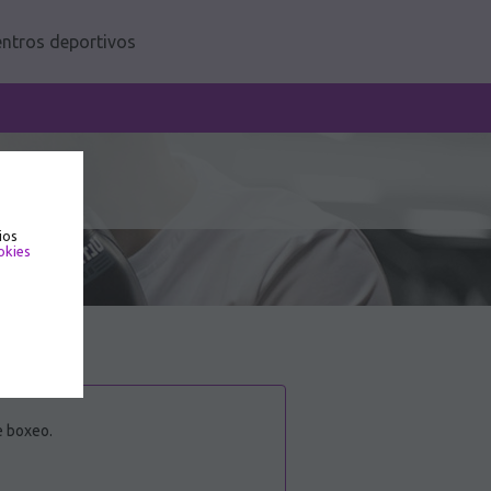
ntros deportivos
ios
okies
e boxeo.