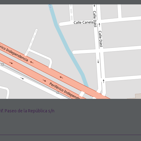
if. Paseo de la República s/n