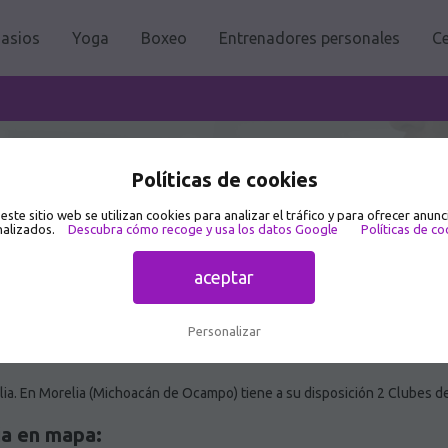
asios
Yoga
Boxeo
Entrenadores personales
Ce
ia 🥇
Políticas de cookies
 este sitio web se utilizan cookies para analizar el tráfico y para ofrecer anunc
alizados.
Descubra cómo recoge y usa los datos Google
Políticas de co
aceptar
Personalizar
ia. En Morelia (Michoacán de Ocampo) tiene a su disposición 2 Clubes d
ia en mapa: