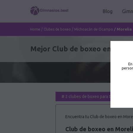
Blog
Gimn
/
Morelia
Home
/
Clubes de boxeo
/
Michoacán de Ocampo
Mejor Club de boxeo en Morel
En
person
#
2 clubes de boxeo para ti
Encuentra tu Club de boxeo en Morel
Club de boxeo en Morel