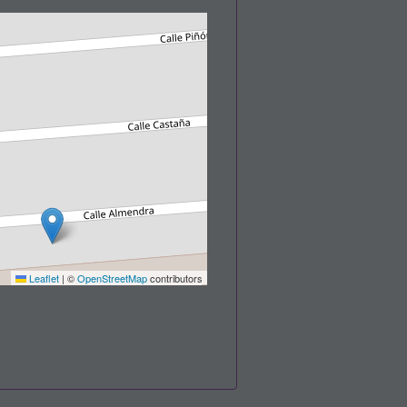
Leaflet
|
©
OpenStreetMap
contributors