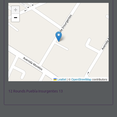
+
−
Leaflet
|
©
OpenStreetMap
contributors
12 Rounds Puebla Insurgentes 13