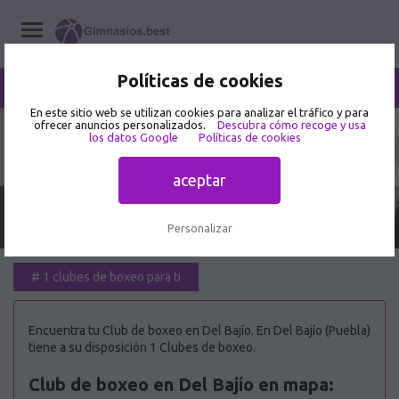
Políticas de cookies
/
Del Bajío
Home
/
Clubes de boxeo
/
Puebla
En este sitio web se utilizan cookies para analizar el tráfico y para
ofrecer anuncios personalizados.
Descubra cómo recoge y usa
los datos Google
Políticas de cookies
Mejor Club de boxeo en Del Bajío 🥇
aceptar
Personalizar
#
1 clubes de boxeo para ti
Encuentra tu Club de boxeo en Del Bajío. En Del Bajío (Puebla)
tiene a su disposición 1 Clubes de boxeo.
Club de boxeo en Del Bajío en mapa: