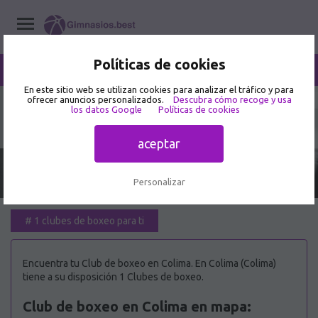
Políticas de cookies
/
Colima
Home
/
Clubes de boxeo
/
Colima
En este sitio web se utilizan cookies para analizar el tráfico y para
ofrecer anuncios personalizados.
Descubra cómo recoge y usa
los datos Google
Políticas de cookies
Mejor Club de boxeo en Colima 🥇
aceptar
Personalizar
#
1 clubes de boxeo para ti
Encuentra tu Club de boxeo en Colima. En Colima (Colima)
tiene a su disposición 1 Clubes de boxeo.
Club de boxeo en Colima en mapa: