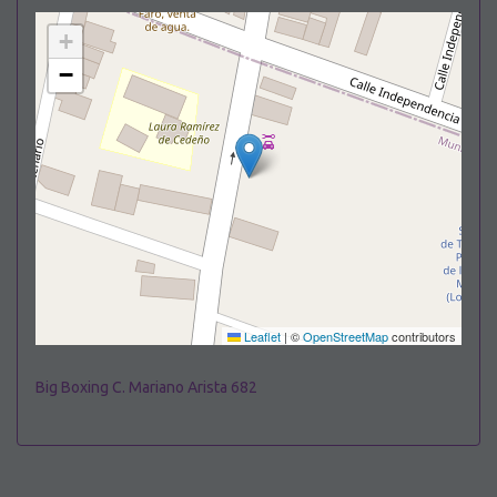
+
−
Leaflet
|
©
OpenStreetMap
contributors
Big Boxing C. Mariano Arista 682