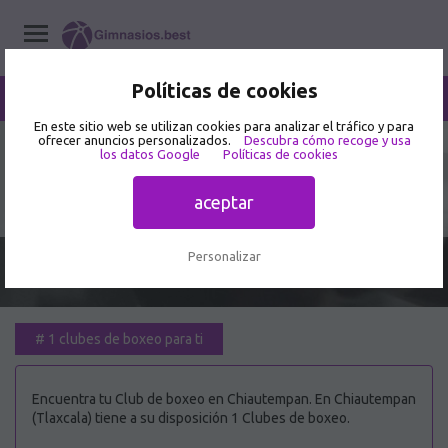
Políticas de cookies
/
Chiautempan
Home
/
Clubes de boxeo
/
Tlaxcala
En este sitio web se utilizan cookies para analizar el tráfico y para
ofrecer anuncios personalizados.
Descubra cómo recoge y usa
los datos Google
Políticas de cookies
Mejor Club de boxeo en
Chiautempan 🥇
aceptar
Personalizar
#
1 clubes de boxeo para ti
Encuentra tu Club de boxeo en Chiautempan. En Chiautempan
(Tlaxcala) tiene a su disposición 1 Clubes de boxeo.