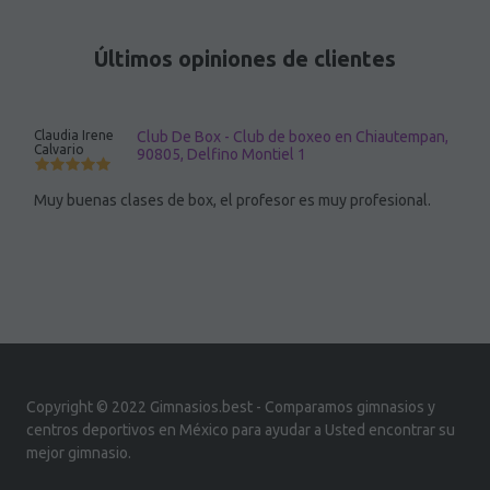
Últimos opiniones de clientes
Claudia Irene
Club De Box - Club de boxeo en Chiautempan,
Calvario
90805, Delfino Montiel 1
Muy buenas clases de box, el profesor es muy profesional.
Copyright © 2022 Gimnasios.best - Comparamos gimnasios y
centros deportivos en México para ayudar a Usted encontrar su
mejor gimnasio.