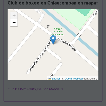
Club de boxeo en Chiautempan en mapa:
+
−
Leaflet
|
©
OpenStreetMap
contributors
Club De Box 90805, Delfino Montiel 1