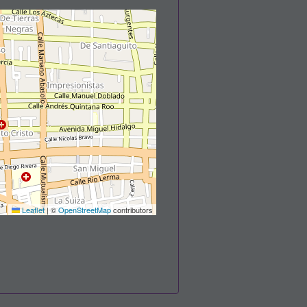
Leaflet
|
©
OpenStreetMap
contributors