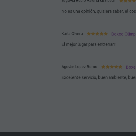
Segovia Rubio Valeria Kitzibeth
No es una opinión, quisiera saber, el co
Karla Olvera
Boxeo Olimpi
El mejor lugar para entrenar!!
Agustin Lopez Romo
Boxe
Excelente servicio, buen ambiente, bu