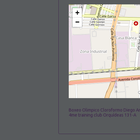
+
−
Boxeo Olimpico Cloroformo Diego 
4me training club Orquídeas 131-A