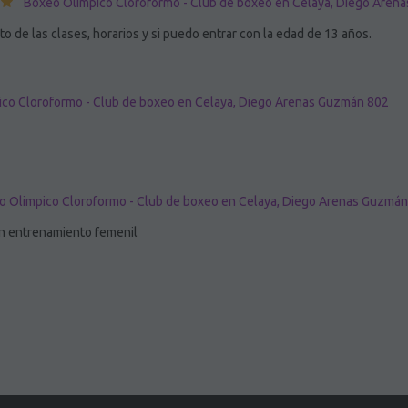
Boxeo Olimpico Cloroformo - Club de boxeo en Celaya, Diego Aren
sto de las clases, horarios y si puedo entrar con la edad de 13 años.
co Cloroformo - Club de boxeo en Celaya, Diego Arenas Guzmán 802
o Olimpico Cloroformo - Club de boxeo en Celaya, Diego Arenas Guzmá
en entrenamiento femenil