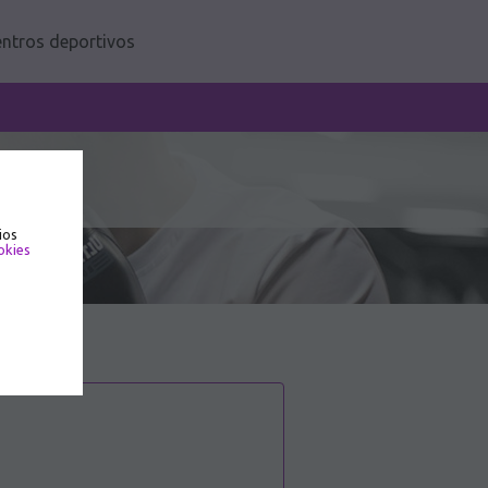
ntros deportivos
ios
okies