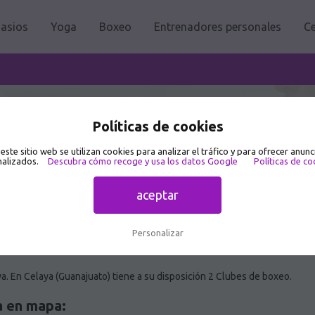
asios
Yoga
Boxeo
Entrenadores personales
Ce
a 🥇
Políticas de cookies
 este sitio web se utilizan cookies para analizar el tráfico y para ofrecer anunc
alizados.
Descubra cómo recoge y usa los datos Google
Políticas de co
aceptar
Personalizar
. En Celaya (Guanajuato) tiene a su disposición 2 Clubes de boxeo.
a en mapa: