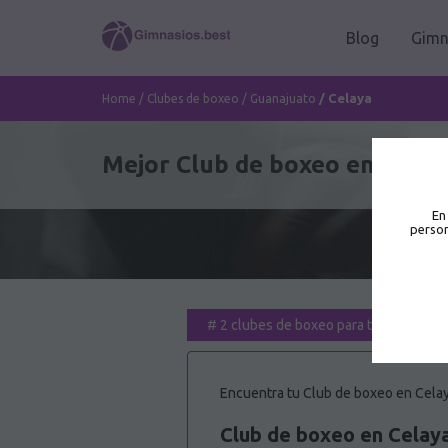
Blog
Gimn
/
Celaya
Home
/
Clubes de boxeo
/
Guanajuato
Mejor Club de boxeo en Celay
En
person
#
2 clubes de boxeo para ti
Encuentra tu Club de boxeo en Celaya
Club de boxeo en Celay