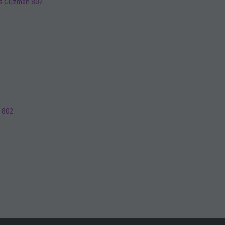
as Guzmán 802
n 802