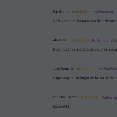
Psic Ileana
Polifuncional 
Un lugar en el sur.para practicar deport
AlexBass -
Polifuncional S
Buen lugar para practicar deporte, aunq
Julio Romero
Polifuncion
Lugar muy sucio hogar en la noche de p
Chu Cho El RotO
Polifunci
Excelente