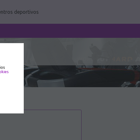
ntros deportivos
ios
okies