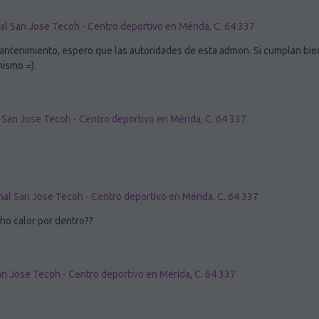
al San Jose Tecoh - Centro deportivo en Mérida, C. 64 337
mantenimiento, espero que las autoridades de esta admon. Si cumplan bien
mismo =).
 San Jose Tecoh - Centro deportivo en Mérida, C. 64 337
nal San Jose Tecoh - Centro deportivo en Mérida, C. 64 337
o calor por dentro??
an Jose Tecoh - Centro deportivo en Mérida, C. 64 337