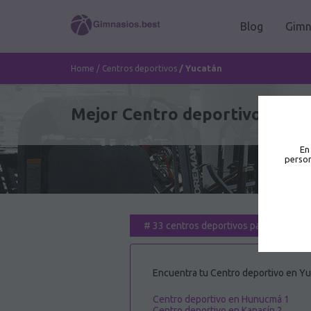
Blog
Gimn
/
Yucatán
Home
/
Centros deportivos
Mejor Centro deportivo en Y
En
person
#
33 centros deportivos para ti
Encuentra tu Centro deportivo en Yuc
Centro deportivo en Hunucmá 1
Centro deportivo en Kanasín 2