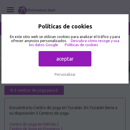
Políticas de cookies
/
Yucatán
Home
/
Centros de yoga
En este sitio web se utilizan cookies para analizar el tráfico y para
ofrecer anuncios personalizados.
Descubra cómo recoge y usa
los datos Google
Políticas de cookies
Mejor Centro de yoga en Yucatán
aceptar
Personalizar
#
3 centros de yoga para ti
Encuentra tu Centro de yoga en Yucatán. En Yucatán tiene a
su disposición 3 Centros de yoga.
Centro de yoga en Mérida 2
Centro de yoga en Progreso 1